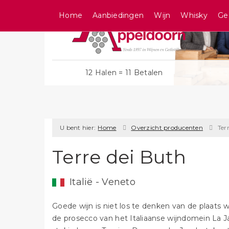
Home
Aanbiedingen
Wijn
Whisky
Ge
12 Halen = 11 Betalen
U bent hier:
Home
Overzicht producenten
Ter
Terre dei Buth
Italië - Veneto
Goede wijn is niet los te denken van de plaats w
de prosecco van het Italiaanse wijndomein La Jar