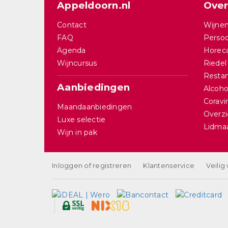
Appeldoorn.nl
Over
Contact
Wijnen
FAQ
Persoo
Agenda
Horec
Wijncursus
Riedel
Restan
Aanbiedingen
Alcohol
Corav
Maandaanbiedingen
Overzi
Luxe selectie
Lidma
Wijn in pak
Inloggen of registreren
Klantenservice
Veilig