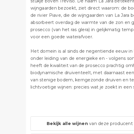
stukje boven Treviso. De naam La Jara betekent 'k
wijngaarden bezoekt, ziet direct waarom: de bo
de rivier Piave, die de wijngaarden van La Jara
absorbeert overdag de warmte van de zon en gee
prosecco (van het ras glera) in gelijkmatig te
voor een goede waterafvoer.
Het domein is al sinds de negentiende eeuw in b
onder leiding van de energieke en - volgens so
heeft de kwaliteit van de prosecco prachtig omh
biodynamische druiventeelt, met daarnaast een 
van stenige bodem, kerngezonde druiven en tech
lichtvoetige wijnen: precies wat je zoekt in ee
Bekijk alle wijnen
van deze producent