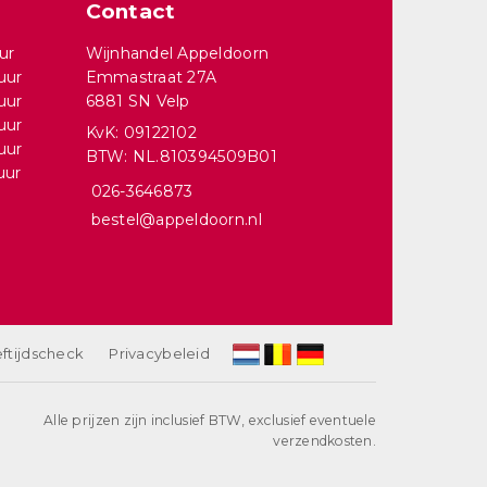
Contact
ur
Wijnhandel Appeldoorn
uur
Emmastraat 27A
uur
6881 SN Velp
uur
KvK: 09122102
uur
BTW: NL.810394509B01
uur
026-3646873
bestel@appeldoorn.nl
ftijdscheck
Privacybeleid
Alle prijzen zijn inclusief BTW, exclusief eventuele
verzendkosten.