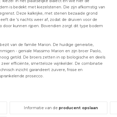
iezel' in het plaatselijke dialect en wie hier de
dem is bedekt met kiezelstenen. Die zijn afkomstig van
 begrenst. Deze kalkrijke, met stenen bezaaide grond
ft die 's nachts weer af, zodat de druiven voor de
mpo door kunnen rijpen. Bovendien zorgt dit type bodem
ezit van de familie Marion. De huidige generatie,
mmigen - geniale Massimo Marion en zijn broer Paolo,
oog getild. De broers zetten in op biologische en deels
zeer efficiënte, smetteloze wijnkelder. De combinatie
nisch inzicht garandeert zuivere, frisse en
n sprankelende prosecco.
Informatie van de
producent opslaan