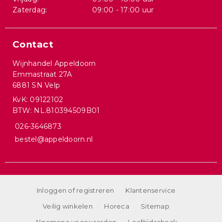
Zaterdag:
09:00 - 17:00 uur
Contact
Wijnhandel Appeldoorn
Emmastraat 27A
6881 SN Velp
KvK: 09122102
BTW: NL.810394509B01
026-3646873
bestel@appeldoorn.nl
Inloggen of registreren
Klantenservice
Veilig winkelen
Horeca
Sitemap
Algemene voorwaarden
Leeftijdscheck