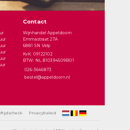
Contact
ur
Wijnhandel Appeldoorn
uur
Emmastraat 27A
uur
6881 SN Velp
uur
KvK: 09122102
uur
BTW: NL.810394509B01
uur
026-3646873
bestel@appeldoorn.nl
ftijdscheck
Privacybeleid