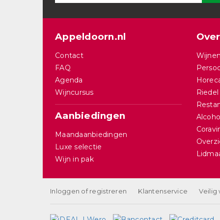
Appeldoorn.nl
Over
Contact
Wijnen
FAQ
Persoo
Agenda
Horec
Wijncursus
Riedel
Restan
Aanbiedingen
Alcohol
Corav
Maandaanbiedingen
Overzi
Luxe selectie
Lidma
Wijn in pak
Inloggen of registreren
Klantenservice
Veilig