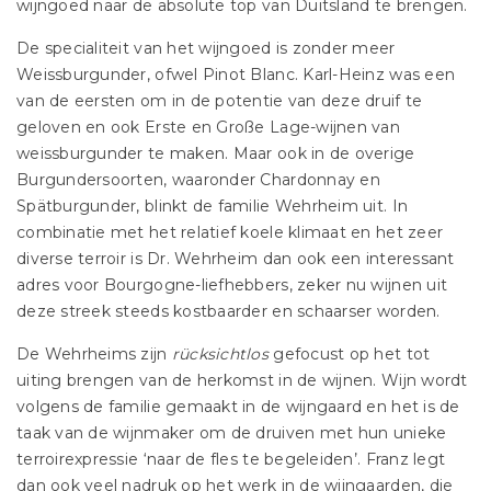
wijngoed naar de absolute top van Duitsland te brengen.
De specialiteit van het wijngoed is zonder meer
Weissburgunder, ofwel Pinot Blanc. Karl-Heinz was een
van de eersten om in de potentie van deze druif te
geloven en ook Erste en Große Lage-wijnen van
weissburgunder te maken. Maar ook in de overige
Burgundersoorten, waaronder Chardonnay en
Spätburgunder, blinkt de familie Wehrheim uit. In
combinatie met het relatief koele klimaat en het zeer
diverse terroir is Dr. Wehrheim dan ook een interessant
adres voor Bourgogne-liefhebbers, zeker nu wijnen uit
deze streek steeds kostbaarder en schaarser worden.
De Wehrheims zijn
rücksichtlos
gefocust op het tot
uiting brengen van de herkomst in de wijnen. Wijn wordt
volgens de familie gemaakt in de wijngaard en het is de
taak van de wijnmaker om de druiven met hun unieke
terroirexpressie ‘naar de fles te begeleiden’. Franz legt
dan ook veel nadruk op het werk in de wijngaarden, die