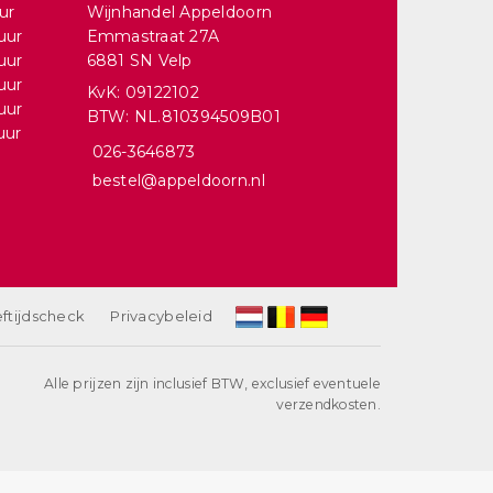
ur
Wijnhandel Appeldoorn
uur
Emmastraat 27A
uur
6881 SN Velp
uur
KvK: 09122102
uur
BTW: NL.810394509B01
uur
026-3646873
bestel@appeldoorn.nl
ftijdscheck
Privacybeleid
Alle prijzen zijn inclusief BTW, exclusief eventuele
verzendkosten.