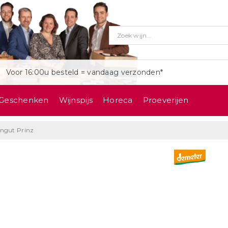
Voor 16:00u besteld = vandaag verzonden*
Geschenken
Wijnspijs
Horeca
Proeverijen
ngut Prinz