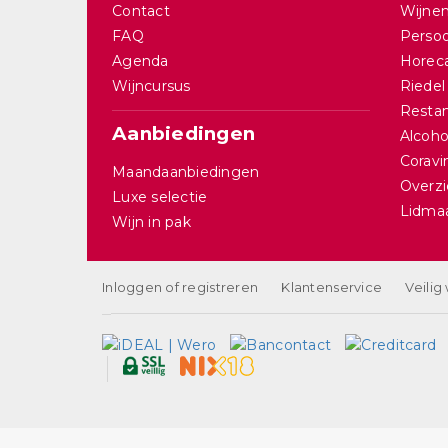
Contact
Wijnen
FAQ
Persoo
Agenda
Horec
Wijncursus
Riedel
Restan
Aanbiedingen
Alcohol
Corav
Maandaanbiedingen
Overzi
Luxe selectie
Lidma
Wijn in pak
Inloggen of registreren
Klantenservice
Veilig