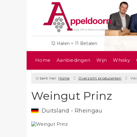
12 Halen = 11 Betalen
Home
Aanbiedingen
Wijn
Whisky
U bent hier:
Home
Overzicht producenten
Wei
Weingut Prinz
Duitsland - Rheingau