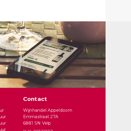
Contact
ur
Wijnhandel Appeldoorn
uur
Emmastraat 27A
uur
6881 SN Velp
uur