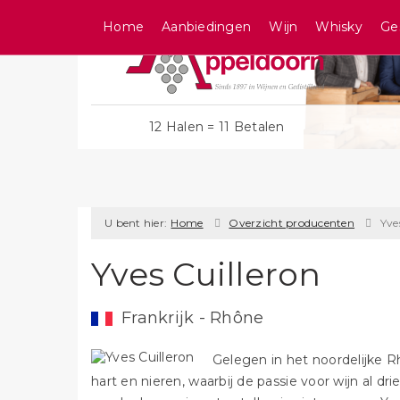
Home
Aanbiedingen
Wijn
Whisky
Ge
12 Halen = 11 Betalen
U bent hier:
Home
Overzicht producenten
Yve
Yves Cuilleron
Frankrijk - Rhône
Gelegen in het noordelijke Rhô
hart en nieren, waarbij de passie voor wijn al dr