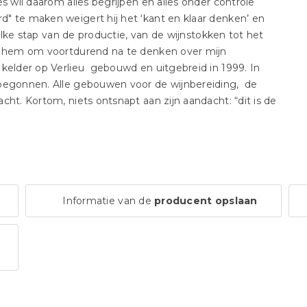
s wil daarom alles begrijpen en alles onder controle
" te maken weigert hij het ‘kant en klaar denken’ en
 elke stap van de productie, van de wijnstokken tot het
rt hem om voortdurend na te denken over mijn
 kelder op Verlieu gebouwd en uitgebreid in 1999. In
 begonnen. Alle gebouwen voor de wijnbereiding, de
cht. Kortom, niets ontsnapt aan zijn aandacht: “dit is de
Informatie van de
producent opslaan