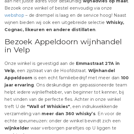
aan het juiste adres voor deskundig
wijnadvies op maat
.
Bezoek onze winkel of bestel eenvoudig via onze
webshop
– de drempel is laag en de service hoog! Naast
wijnen bieden wij ook een uitgebreide selectie
Whisky,
Cognac, likeuren en andere distillaten
.
Bezoek Appeldoorn wijnhandel
in Velp
Onze winkel is gevestigd aan de
Emmastraat 27A in
Velp
, een zijstraat van de Hoofdstraat.
Wijnhandel
Appeldoorn
is een echt familiebedrijf met meer dan
100
jaar ervaring
. Ons deskundige en gepassioneerde team
helpt iedere wijnliefhebber, van beginner tot kenner, bij
het vinden van de perfecte fles. Achter in onze winkel
treft U de
"Wall of Whiskies"
, een indrukwekkende
verzameling van
meer dan 360 whisky’s
. En voor de
echte speurneuzen: onder de winkel bevindt zich een
wijnkelder
waar verborgen pareltjes op U liggen te