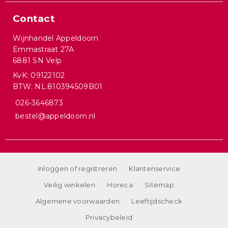
Contact
Wijnhandel Appeldoorn
Emmastraat 27A
6881 SN Velp
KvK: 09122102
BTW: NL.810394509B01
026-3646873
bestel@appeldoorn.nl
Inloggen of registreren
Klantenservice
Veilig winkelen
Horeca
Sitemap
Algemene voorwaarden
Leeftijdscheck
Privacybeleid