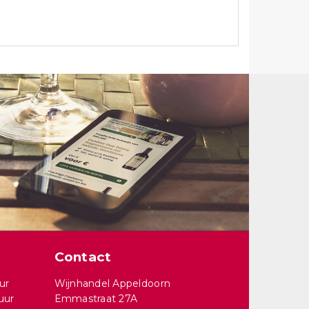
Contact
ur
Wijnhandel Appeldoorn
uur
Emmastraat 27A