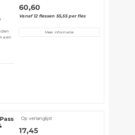
60,60
Vanaf 12 flessen 55,55 per fles
e
anden
Meer informatie
en een
 Pass
Op verlanglijst
4
17,45