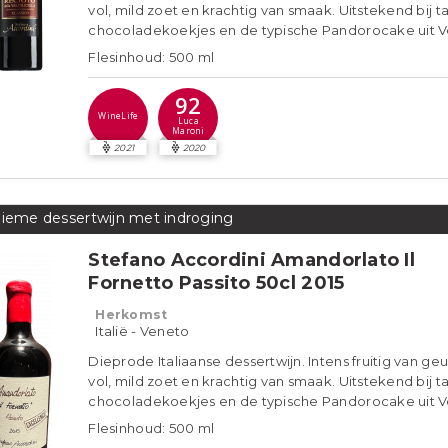
vol, mild zoet en krachtig van smaak. Uitstekend bij ta
chocoladekoekjes en de typische Pandorocake uit V
Flesinhoud: 500 ml
92
WineLife
Luca
Maroni
2021
2020
lieme dessertwijn met indroging
Stefano Accordini Amandorlato Il
Fornetto Passito 50cl 2015
Herkomst
Italië - Veneto
Dieprode Italiaanse dessertwijn. Intens fruitig van geu
vol, mild zoet en krachtig van smaak. Uitstekend bij ta
chocoladekoekjes en de typische Pandorocake uit V
Flesinhoud: 500 ml