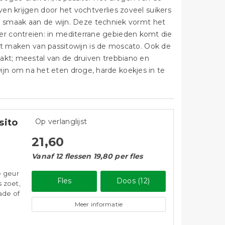
en krijgen door het vochtverlies zoveel suikers
te smaak aan de wijn. Deze techniek vormt het
ker contreien: in mediterrane gebieden komt die
het maken van passitowijn is de moscato. Ook de
kt; meestal van de druiven trebbiano en
s wijn om na het eten droge, harde koekjes in te
sito
Op verlanglijst
21,60
Vanaf 12 flessen 19,80 per fles
e geur
Fles
Doos (12)
s zoet,
ade of
Meer informatie