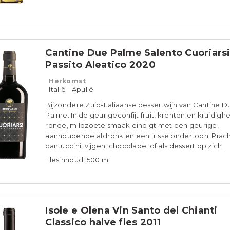
Cantine Due Palme Salento Cuoriars
Passito Aleatico 2020
Herkomst
Italië - Apulië
Bijzondere Zuid-Italiaanse dessertwijn van Cantine D
Palme. In de geur geconfijt fruit, krenten en kruidigh
ronde, mildzoete smaak eindigt met een geurige,
aanhoudende afdronk en een frisse ondertoon. Pracht
cantuccini, vijgen, chocolade, of als dessert op zich.
Flesinhoud: 500 ml
Isole e Olena Vin Santo del Chianti
Classico halve fles 2011