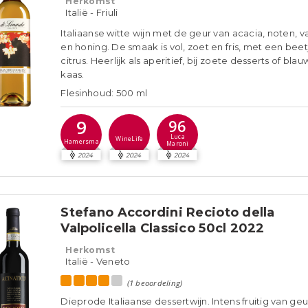
Herkomst
Italië - Friuli
Italiaanse witte wijn met de geur van acacia, noten, va
en honing. De smaak is vol, zoet en fris, met een beet
citrus. Heerlijk als aperitief, bij zoete desserts of bla
kaas.
Flesinhoud: 500 ml
9
96
Luca
WineLife
Hamersma
Maroni
2024
2024
2024
Stefano Accordini Recioto della
Valpolicella Classico 50cl 2022
Herkomst
Italië - Veneto
(1 beoordeling)
Dieprode Italiaanse dessertwijn. Intens fruitig van geu