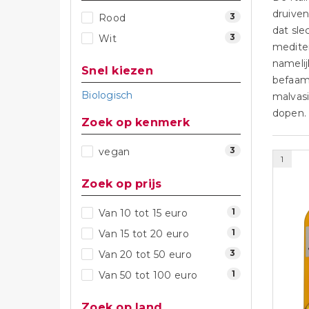
druiven
3
Rood
dat sle
3
Wit
mediter
namelij
Snel kiezen
befaam
Biologisch
malvasi
dopen.
Zoek op kenmerk
3
vegan
1
Zoek op prijs
1
Van 10 tot 15 euro
1
Van 15 tot 20 euro
3
Van 20 tot 50 euro
1
Van 50 tot 100 euro
Zoek op land