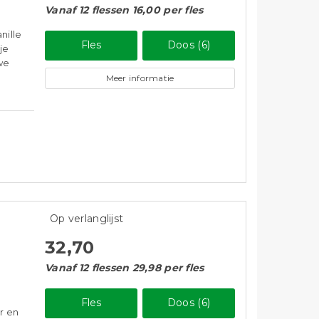
Vanaf 12 flessen 16,00 per fles
nille
Fles
Doos (6)
je
uwe
Meer informatie
Op verlanglijst
32,70
Vanaf 12 flessen 29,98 per fles
Fles
Doos (6)
r en