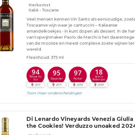
Herkomst
Italië - Toscane
Veel mensen kennen Vin Santo als eenvoudige, zoet
Toscaanse wijn waar je cantuccini – Italiaanse
amandelkoekjes - in kunt dopen als dessert. In de h
van topwijnmaker Paolo de Marchi is het daarenteg
van de mooiste en meest complexe zoete wijnen ter
wereld.
Flesinhoud: 375 ml
94
18
95
97
Revue du
Jancis
Decanter
Parker
Vin
Robinson
2011
2011
2010
2010
Toon meer
onderscheidingen
Di Lenardo Vineyards Venezia Giulia
the Cookies! Verduzzo unoaked 202