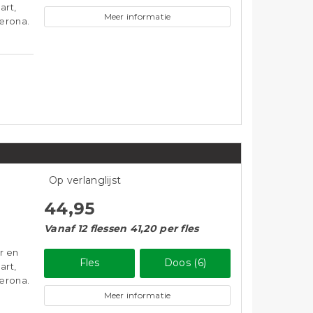
art,
Meer informatie
erona.
Op verlanglijst
44,95
Vanaf 12 flessen 41,20 per fles
r en
Fles
Doos (6)
art,
erona.
Meer informatie