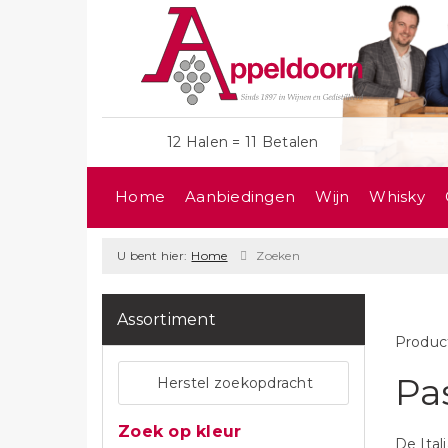
12 Halen = 11 Betalen
Home
Aanbiedingen
Wijn
Whisky
U bent hier:
Home
Zoeken
Assortiment
Produc
Pa
Herstel zoekopdracht
Zoek op kleur
De Ital