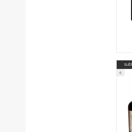
sub
6