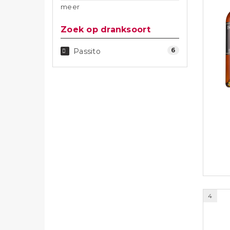
meer
Zoek op dranksoort
6
Passito
4