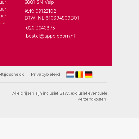
uur
6881 SN Velp
uur
KvK: 09122102
uur
BTW: NL.810394509B01
uur
026-3646873
bestel@appeldoorn.nl
ftijdscheck
Privacybeleid
Alle prijzen zijn inclusief BTW, exclusief eventuele
verzendkosten.