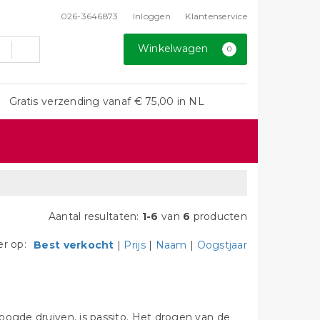
026-3646873
Inloggen
Klantenservice
Winkelwagen
0
Gratis verzending vanaf € 75,00 in NL
Aantal resultaten:
1-6
van
6
producten
er op:
Best verkocht
|
Prijs
|
Naam
|
Oogstjaar
oogde druiven, is passito. Het drogen van de