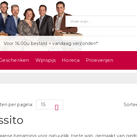
Voor 16:00u besteld = vandaag verzonden*
Geschenken
Wijnspijs
Horeca
Proeverijen
ten per pagina:
Sorte
ssito
iaanse benaming voor natuurlijk zoete wijn, gemaakt van gedr