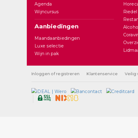
Agenda
Horec
Wijncursus
Riedel
Restan
Aanbiedingen
Alcohol
Corav
Maandaanbiedingen
Overzi
Luxe selectie
Lidma
Wijn in pak
Inloggen of registreren
Klantenservice
Veilig