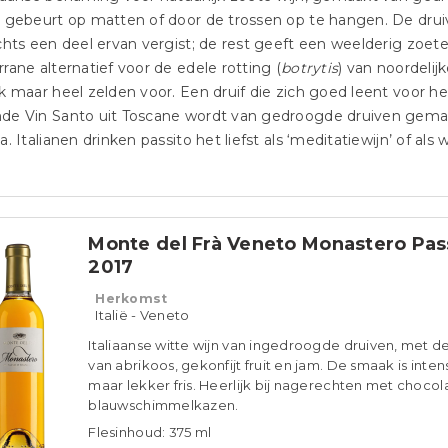
 gebeurt op matten of door de trossen op te hangen. De druiv
chts een deel ervan vergist; de rest geeft een weelderig zoe
rane alternatief voor de edele rotting (
botrytis
) van noordelij
k maar heel zelden voor. Een druif die zich goed leent voor 
de Vin Santo uit Toscane wordt van gedroogde druiven gemaa
a. Italianen drinken passito het liefst als ‘meditatiewijn’ of al
Monte del Frà Veneto Monastero Pas
2017
Herkomst
Italië - Veneto
Italiaanse witte wijn van ingedroogde druiven, met d
van abrikoos, gekonfijt fruit en jam. De smaak is inten
maar lekker fris. Heerlijk bij nagerechten met chocol
blauwschimmelkazen.
Flesinhoud: 375 ml