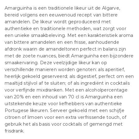
Amarguinha is een traditionele likeur uit de Algarve,
bereid volgens een eeuwenoud recept van bittere
amandelen. De likeur wordt geproduceerd met
authentieke en traditionele methoden, wat zorgt voor
een unieke smaakbeleving. Met een karakteristiek aroma
van bittere amandelen en een frisse, aanhoudende
afdronk waarin de amandeltonen perfect in balans zijn
met de zoete nuances, biedt Amarguinha een bijzondere
smaakervaring. Deze veelzijdige likeur kan op
verschillende manieren worden genoten: als aperitief,
heerlijk gekoeld geserveerd; als digestief, perfect om een
maaltijd stijlvol af te sluiten; of als ingrediënt in cocktails
voor verfijnde mixdranken. Met een alcoholpercentage
van 20% en een inhoud van 70 cl is Amarguinha een
uitstekende keuze voor liefhebbers van authentieke
Portugese likeuren. Serveer gekoeld met een schijfje
citroen of limoen voor een extra verfrissende touch, of
gebruik het als basis voor cocktails of gemengd met
frisdrank.