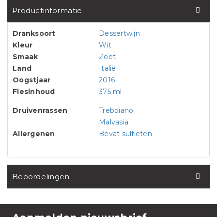
Productinformatie
Dranksoort
Dessertwijn
Kleur
Wit
Smaak
Zoet
Land
Italië
Oogstjaar
2016
Flesinhoud
375 ml
Druivenrassen
Trebbiano
Malvasia
Allergenen
Bevat sulfieten
Beoordelingen