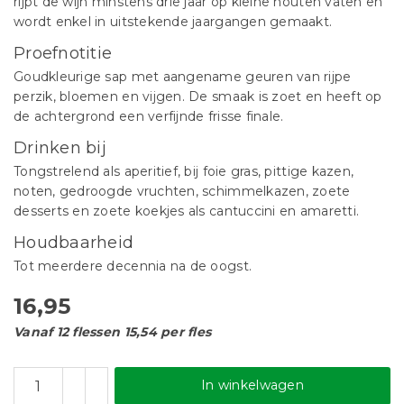
rijpt de wijn minstens drie jaar op kleine houten vaten en
wordt enkel in uitstekende jaargangen gemaakt.
Proefnotitie
Goudkleurige sap met aangename geuren van rijpe
perzik, bloemen en vijgen. De smaak is zoet en heeft op
de achtergrond een verfijnde frisse finale.
Drinken bij
Tongstrelend als aperitief, bij foie gras, pittige kazen,
noten, gedroogde vruchten, schimmelkazen, zoete
desserts en zoete koekjes als cantuccini en amaretti.
Houdbaarheid
Tot meerdere decennia na de oogst.
16,95
Vanaf 12 flessen 15,54 per fles
In winkelwagen