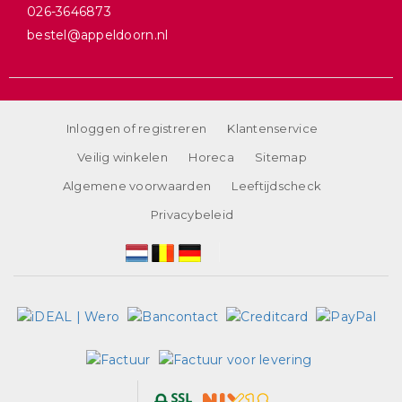
026-3646873
bestel@appeldoorn.nl
Inloggen of registreren
Klantenservice
Veilig winkelen
Horeca
Sitemap
Algemene voorwaarden
Leeftijdscheck
Privacybeleid