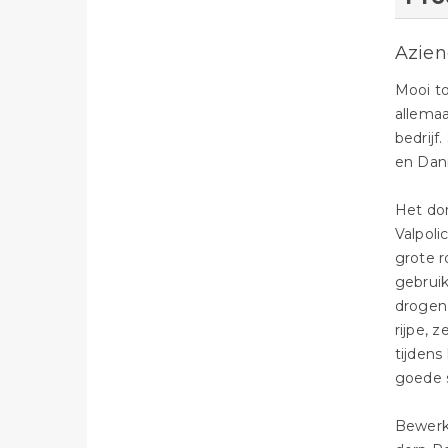
Azien
Mooi to
allemaa
bedrijf
en Dan
Het dom
Valpoli
grote r
gebruik
drogen,
rijpe, 
tijden
goede 
Bewerke