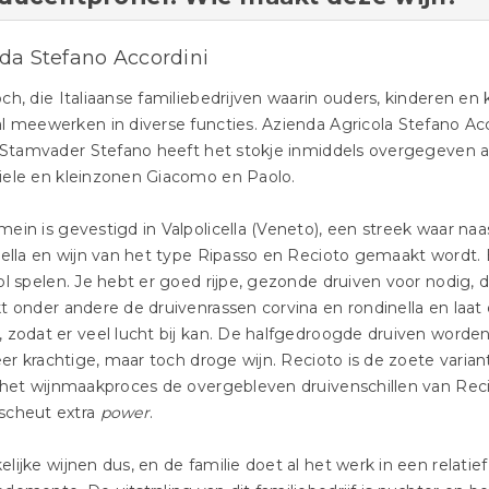
da Stefano Accordini
ch, die Italiaanse familiebedrijven waarin ouders, kinderen en 
l meewerken in diverse functies. Azienda Agricola Stefano Acco
. Stamvader Stefano heeft het stokje inmiddels overgegeven a
iele en kleinzonen Giacomo en Paolo.
ein is gevestigd in Valpolicella (Veneto), een streek waar n
cella en wijn van het type Ripasso en Recioto gemaakt wordt. B
ol spelen. Je hebt er goed rijpe, gezonde druiven voor nodig,
t onder andere de druivenrassen corvina en rondinella en laat 
 zodat er veel lucht bij kan. De halfgedroogde druiven worde
zeer krachtige, maar toch droge wijn. Recioto is de zoete varia
s het wijnmaakproces de overgebleven druivenschillen van R
scheut extra
power
.
lijke wijnen dus, en de familie doet al het werk in een relatie