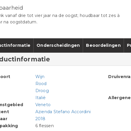
baarheid
k vanaf drie tot vier jaar na de oogst; houdbaar tot zes à
ar na oogstdatum.
ctinformatie
Onderscheidingen
Beoordelingen
P
ductinformatie
oort
Wijn
Druivenr
Rood
Droog
Italië
Allergen
mstgebied
Veneto
cent
Azienda Stefano Accordini
aar
2018
pakking
6 flessen