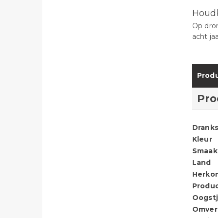
Houd
Op dron
acht ja
Produ
Pro
Dranks
Kleur
Smaak
Land
Herko
Produ
Oogstj
Omver