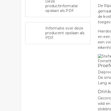
Deze
De Ripa
productinformatie
opslaan als PDF
gemaakt
de kost
toegev
Informatie over deze
Hierdoo
producent opslaan als
en een 
PDF
een voo
eikenho
Proef
Dieprod
De smaa
Lang a
Drink
Geconce
wild en
stokbr