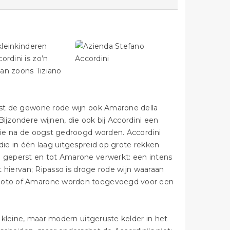
kleinkinderen
rdini is zo’n
an zoons Tiziano
aast de gewone rode wijn ook Amarone della
ijzondere wijnen, die ook bij Accordini een
 die na de oogst gedroogd worden. Accordini
die in één laag uitgespreid op grote rekken
n geperst en tot Amarone verwerkt: een intens
nt hiervan; Ripasso is droge rode wijn waaraan
ecioto of Amarone worden toegevoegd voor een
f kleine, maar modern uitgeruste kelder in het