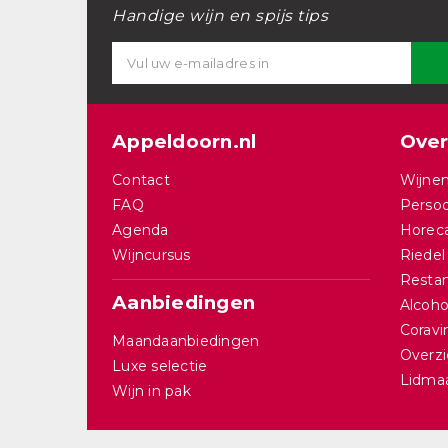
Handige wijn en spijs tips
Appeldoorn.nl
Over
Contact
Wijnen
FAQ
Persoo
Agenda
Horec
Wijncursus
Riedel
Restan
Aanbiedingen
Alcohol
Corav
Maandaanbiedingen
Overzi
Luxe selectie
Lidma
Wijn in pak