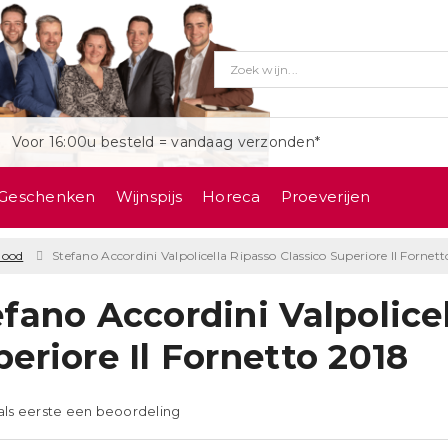
Voor 16:00u besteld = vandaag verzonden*
Geschenken
Wijnspijs
Horeca
Proeverijen
Rood
Stefano Accordini Valpolicella Ripasso Classico Superiore Il Fornett
efano Accordini Valpolice
eriore Il Fornetto 2018
 als eerste een beoordeling