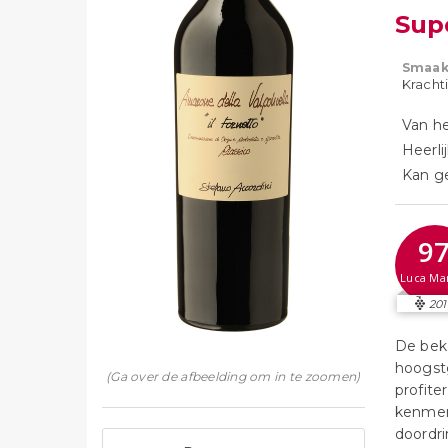
Supe
Smaak
Krachti
Van he
Heerli
Kan ge
9
Luca Ma
201
De bek
hoogstg
(Ga over de afbeelding om in te zoomen)
profite
kenmerk
doordri