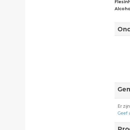
Flesin
Alcoho
Ond
Gem
Er zi
Geef 
Pro