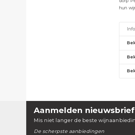
dorp Pe
hun wi
Inf
Bek
Bek
Bek
Aanmelden nieuwsbrief
Mis niet langer de beste wijnaanbiedi
De scherpste aanbiedingen