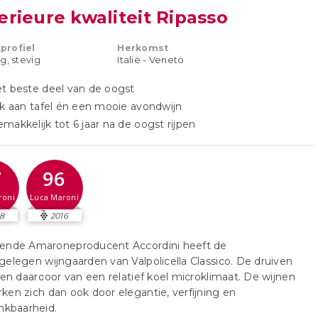
rieure kwaliteit Ripasso
profiel
Herkomst
g, stevig
Italië - Veneto
t beste deel van de oogst
jk aan tafel én een mooie avondwijn
makkelijk tot 6 jaar na de oogst rijpen
7
96
roni
Luca Maroni
8
2016
ende Amaroneproducent Accordini heeft de
elegen wijngaarden van Valpolicella Classico. De druiven
ren daardoor van een relatief koel microklimaat. De wijnen
en zich dan ook door elegantie, verfijning en
nkbaarheid.