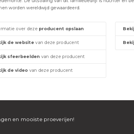
demonte. De uitstraling van dit familiebedrijf is nuchter en b
jnen worden wereldwijd gewaardeerd.
ormatie over deze
producent opslaan
Beki
ijk de website
van deze producent
Beki
ijk sfeerbeelden
van deze producent
ijk de video
van deze producent
ngen en mooiste proeverijen!