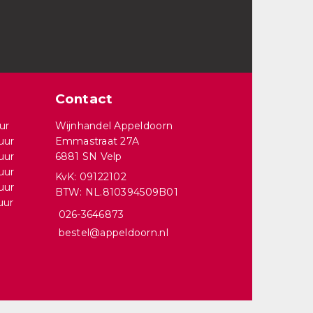
Contact
ur
Wijnhandel Appeldoorn
uur
Emmastraat 27A
uur
6881 SN Velp
uur
KvK: 09122102
uur
BTW: NL.810394509B01
uur
026-3646873
bestel@appeldoorn.nl