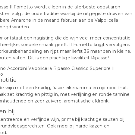
sso Il Fornetto wordt alleen in de allerbeste oogstjaren
 en volgt de oude traditie waarbij de uitgegiste druiven van
bare Amarone in de maand februari aan de Valpolicella
oegd worden.
r ontstaat een nagisting die de wijn veel meer concentratie
heerlijke, soepele smaak geeft. Il Fornetto krijgt vervolgens
rkeursbehandeling en rijpt maar liefst 36 maanden in kleine,
uten vaten. Dit is een prachtige kwaliteit Ripasso!
notitie
e wijn met een kruidig, fraaie eikenaroma en rijp rood fruit.
k zet krachtig en pittig in, met verfijning en ronde tannine.
anhoudende en zeer zuivere, aromatische afdronk.
en bij
ntreerde en verfijnde wijn, prima bij krachtige sauzen bij
 rundvleesgerechten. Ook mooi bij harde kazen en
ood.