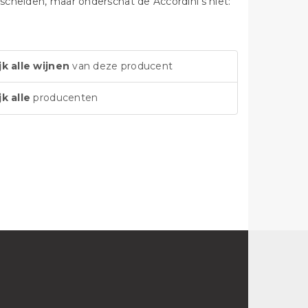
escheiden, maar onderschat de Accordini's niet:
jk alle wijnen
van deze producent
jk alle
producenten