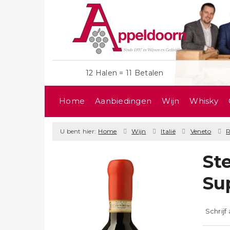
12 Halen = 11 Betalen
Home
Aanbiedingen
Wijn
Whisky
U bent hier:
Home
Wijn
Italië
Veneto
St
Sup
Schrijf