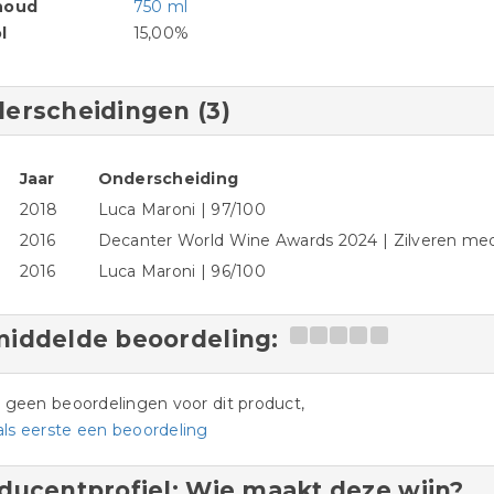
houd
750 ml
l
15,00%
erscheidingen (3)
Jaar
Onderscheiding
2018
Luca Maroni | 97/100
2016
Decanter World Wine Awards 2024 | Zilveren med
2016
Luca Maroni | 96/100
iddelde beoordeling:
jn geen beoordelingen voor dit product,
als eerste een beoordeling
ducentprofiel: Wie maakt deze wijn?