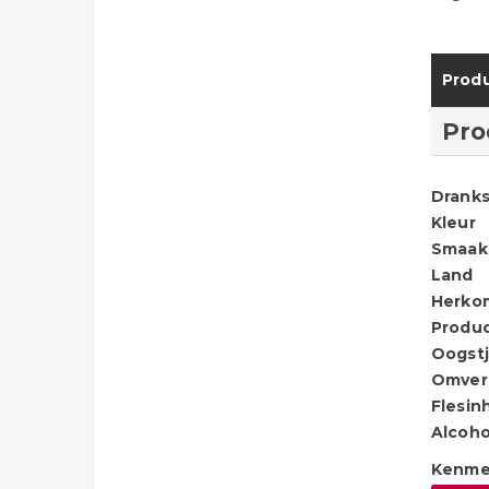
Produ
Pro
Dranks
Kleur
Smaak
Land
Herko
Produ
Oogstj
Omver
Flesin
Alcoho
Kenme