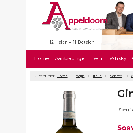
12 Halen = 11 Betalen
Home
Aanbiedingen
Wijn
Whisky
U bent hier:
Home
Wijn
Italië
Veneto
W
Gi
Schrijf
Soa