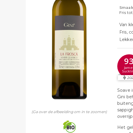
Smaak
Fris to
Van kl
Fris,
Lekker
9
Jame
Suckli
202
Soave i
Gini b
buiteng
sappigh
(Ga over de afbeelding om in te zoomen)
overrij
Het ge