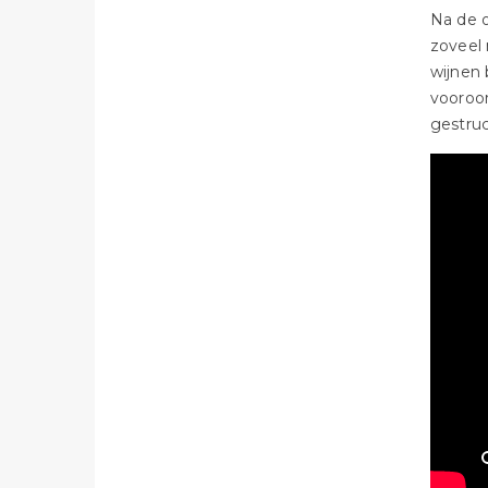
Na de o
zoveel 
wijnen 
vooroor
gestruc