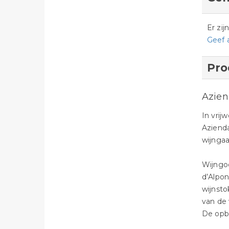
Er zi
Geef 
Pro
Azien
In vrij
Azienda
wijngaa
Wijngoe
d’Alpon
wijnst
van de 
De opb