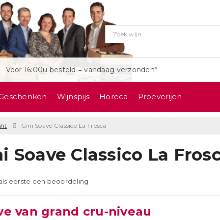
Voor 16:00u besteld = vandaag verzonden*
Geschenken
Wijnspijs
Horeca
Proeverijen
it
Gini Soave Classico La Froscà
ni Soave Classico La Fros
 als eerste een beoordeling
ve van grand cru-niveau