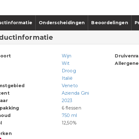
ctinformatie
Onderscheidingen
Beoordelingen
P
ductinformatie
oort
Wijn
Druivenr
Wit
Allergen
Droog
Italië
mstgebied
Veneto
cent
Azienda Gini
aar
2023
pakking
6 flessen
houd
750 ml
l
12,50%
rken