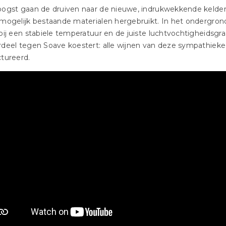
ogst gaan de druiven naar de nieuwe, indrukwekkende kelder 
mogelijk bestaande materialen hergebruikt. In het ondergron
bij een stabiele temperatuur en de juiste luchtvochtigheidsgra
deel tegen Soave koestert: alle wijnen van deze sympathieke br
tureerd.