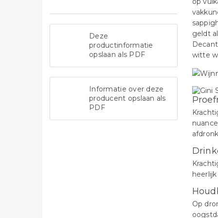
op vul
vakkund
sappigh
geldt a
Deze
Decante
productinformatie
opslaan als PDF
witte w
Informatie over deze
producent opslaan als
Proef
PDF
Krachti
nuance
afdronk
Drink
Krachti
heerlijk
Houd
Op dron
oogstd