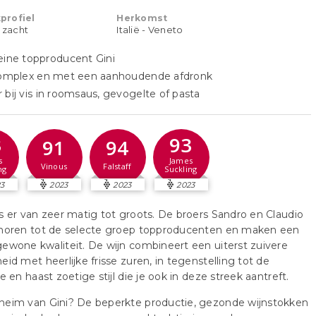
profiel
Herkomst
t zacht
Italië - Veneto
eine topproducent Gini
 complex en met een aanhoudende afdronk
 bij vis in roomsaus, gevogelte of pasta
3
93
91
94
s
James
Vinous
Falstaff
ng
Suckling
3
2023
2023
2023
s er van zeer matig tot groots. De broers Sandro en Claudio
ehoren tot de selecte groep topproducenten en maken een
ewone kwaliteit. De wijn combineert een uiterst zuivere
eid met heerlijke frisse zuren, in tegenstelling tot de
pe en haast zoetige stijl die je ook in deze streek aantreft.
heim van Gini? De beperkte productie, gezonde wijnstokken