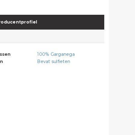
roducentprofiel
assen
100% Garganega
en
Bevat sulfieten