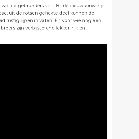
van de gebroeders Gini. Bij de nieuwbouw zijn
dse, uit de rotsen gehakte deel kunnen de
ad rustig rijpen in vaten. En voor wie nog een
oers zijn verbijsterend lekker, rijk en