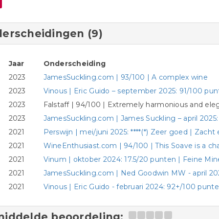
erscheidingen (9)
Jaar
Onderscheiding
2023
JamesSuckling.com | 93/100 | A complex wine
2023
Vinous | Eric Guido – september 2025: 91/100 punt
2023
Falstaff | 94/100 | Extremely harmonious and ele
2023
JamesSuckling.com | James Suckling – april 2025
2021
Perswijn | mei/juni 2025: ****(*) Zeer goed | Zacht
2021
WineEnthusiast.com | 94/100 | This Soave is a c
2021
Vinum | oktober 2024: 17.5/20 punten | Feine Mine
2021
JamesSuckling.com | Ned Goodwin MW - april 202
2021
Vinous | Eric Guido - februari 2024: 92+/100 punt
iddelde beoordeling: