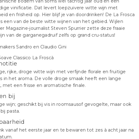
kanische bodem van soms wel tachtig jaar oud en een
ige vinificatie. Dat levert loepzuivere witte wijn met
eid en frisheid op. Hier blijf je van doordrinken! De La Frosca
ls een van de beste witte wijnen van het gebied. Wijlen
r Magazine-journalist Steven Spurrier zette deze fraaie
ijn van de garganegadruif zelfs op grand cru-status!
notitie
ge, rijke, droge witte wijn met verfijnde florale en fruitige
s in het aroma. De volle droge smaak heeft een lange
, met een frisse en aromatische finale.
en bij
ge wijn; geschikt bij vis in roomsausof gevogelte, maar ook
 bij pasta.
baarheid
k vanaf het eerste jaar en te bewaren tot zes à acht jaar na
atum.