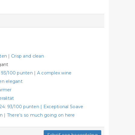
en | Crisp and clean
gant
: 93/100 punten | A complex wine
 en elegant
harmer
ralität
4: 93/100 punten | Exceptional Soave
en | There’s so much going on here