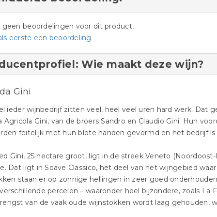
jn geen beoordelingen voor dit product,
als eerste een beoordeling
ducentprofiel: Wie maakt deze wijn?
da Gini
wel ieder wijnbedrijf zitten veel, heel veel uren hard werk. Dat 
 Agricola Gini, van de broers Sandro en Claudio Gini. Hun vo
rden feitelijk met hun blote handen gevormd en het bedrijf i
d Gini, 25 hectare groot, ligt in de streek Veneto (Noordoost-I
e. Dat ligt in Soave Classico, het deel van het wijngebied w
okken staan er op zonnige hellingen in zeer goed onderhoude
verschillende percelen – waaronder heel bijzondere, zoals La 
rengst van de vaak oude wijnstokken wordt laag gehouden, w