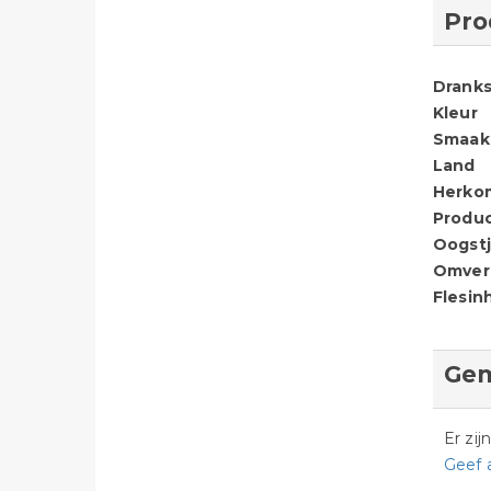
Pro
Dranks
Kleur
Smaak
Land
Herko
Produ
Oogstj
Omver
Flesin
Gem
Er zi
Geef 