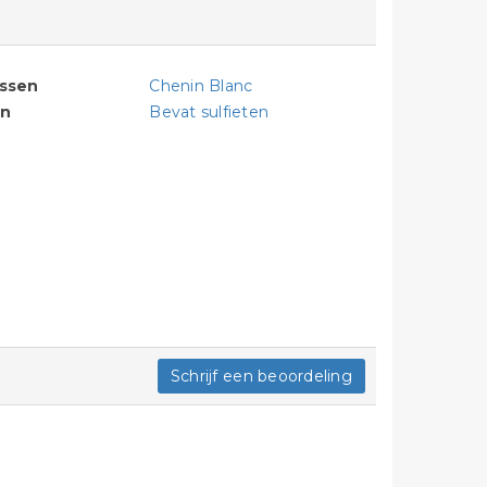
assen
Chenin Blanc
en
Bevat sulfieten
Schrijf een beoordeling