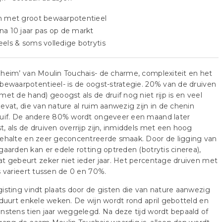
n met groot bewaarpotentieel
a 10 jaar pas op de markt
els & soms volledige botrytis
heim’ van Moulin Touchais- de charme, complexiteit en het
bewaarpotentieel- is de oogst-strategie. 20% van de druiven
met de hand) geoogst als de druif nog niet rijp is en veel
evat, die van nature al ruim aanwezig zijn in de chenin
ruif. De andere 80% wordt ongeveer een maand later
, als de druiven overrijp zijn, inmiddels met een hoog
gehalte en zeer geconcentreerde smaak. Door de ligging van
gaarden kan er edele rotting optreden (botrytis cinerea),
t gebeurt zeker niet ieder jaar. Het percentage druiven met
s varieert tussen de 0 en 70%.
isting vindt plaats door de gisten die van nature aanwezig
 duurt enkele weken. De wijn wordt rond april gebotteld en
nstens tien jaar weggelegd. Na deze tijd wordt bepaald of