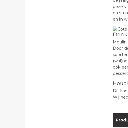
de jaar
deze vr
en sma
en in w
Drink
Moulin 
Door de
soorten
(wal)no
ook een
dessert 
Houd
Dit kan
Wij heb
Produ