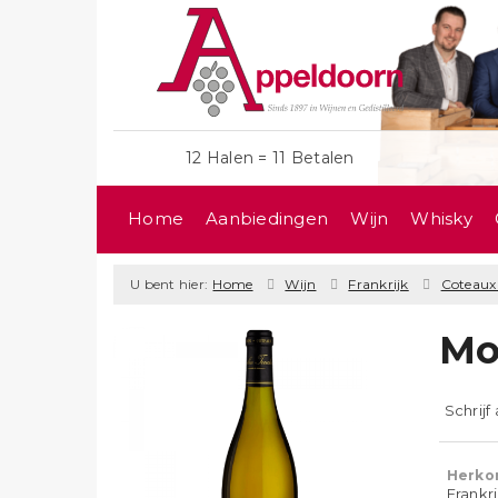
12 Halen = 11 Betalen
Home
Aanbiedingen
Wijn
Whisky
U bent hier:
Home
Wijn
Frankrijk
Coteaux
Mo
Schrijf
Herko
Frankr