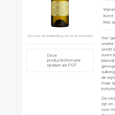
Wijne
Komt n
Met de
(Ga over de afbeelding om in te zoomen)
Het ‘ge
unieke 
wordt (
zuren b
Deze
productinformatie
blancd
opslaan als PDF
geoogst
suiker
de wijn
maar da
botryti
De verg
zijn en
voor mi