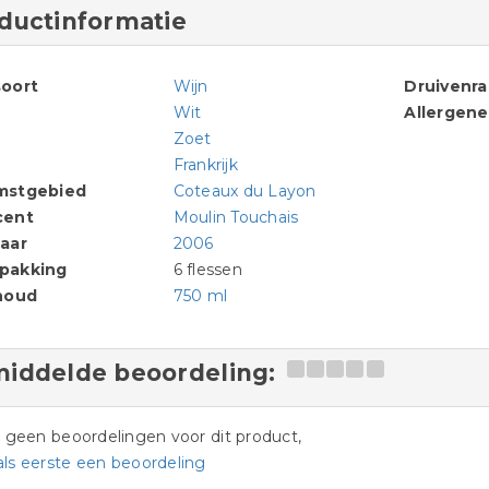
ductinformatie
oort
Wijn
Druivenr
Wit
Allergen
Zoet
Frankrijk
mstgebied
Coteaux du Layon
cent
Moulin Touchais
aar
2006
pakking
6 flessen
houd
750 ml
iddelde beoordeling:
jn geen beoordelingen voor dit product,
als eerste een beoordeling