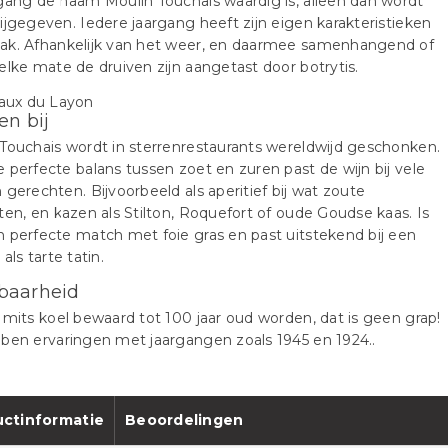
gang de naam Moulin Touchais waardig is, alleen dan wordt
ijgegeven. Iedere jaargang heeft zijn eigen karakteristieken
ak. Afhankelijk van het weer, en daarmee samenhangend of
elke mate de druiven zijn aangetast door botrytis.
en bij
Touchais wordt in sterrenrestaurants wereldwijd geschonken.
 perfecte balans tussen zoet en zuren past de wijn bij vele
 gerechten. Bijvoorbeeld als aperitief bij wat zoute
ten, en kazen als Stilton, Roquefort of oude Goudse kaas. Is
 perfecte match met foie gras en past uitstekend bij een
als tarte tatin.
baarheid
 mits koel bewaard tot 100 jaar oud worden, dat is geen grap!
ben ervaringen met jaargangen zoals 1945 en 1924..
ctinformatie
Beoordelingen