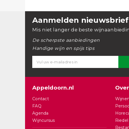
Aanmelden nieuwsbrief
Mis niet langer de beste wijnaanbiedi
De scherpste aanbiedingen
Handige wijn en spijs tips
Appeldoorn.nl
Over
Contact
Wijnen
FAQ
Persoo
Agenda
Horec
Wijncursus
Riedel
Restan