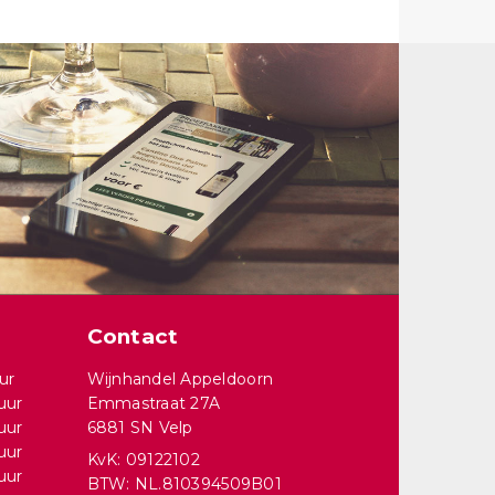
Contact
ur
Wijnhandel Appeldoorn
uur
Emmastraat 27A
uur
6881 SN Velp
uur
KvK: 09122102
uur
BTW: NL.810394509B01