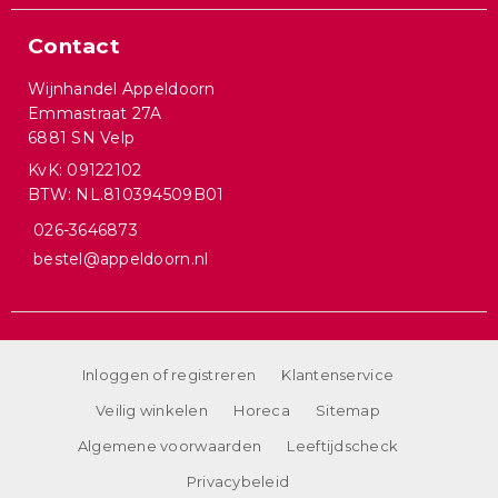
Contact
Wijnhandel Appeldoorn
Emmastraat 27A
6881 SN Velp
KvK: 09122102
BTW: NL.810394509B01
026-3646873
bestel@appeldoorn.nl
Inloggen of registreren
Klantenservice
Veilig winkelen
Horeca
Sitemap
Algemene voorwaarden
Leeftijdscheck
Privacybeleid