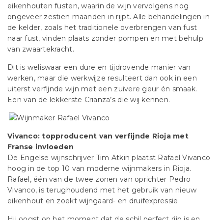
eikenhouten fusten, waarin de wijn vervolgens nog
ongeveer zestien maanden in rijpt. Alle behandelingen in
de kelder, zoals het traditionele overbrengen van fust
naar fust, vinden plaats zonder pompen en met behulp
van zwaartekracht.
Dit is weliswaar een dure en tijdrovende manier van
werken, maar die werkwijze resulteert dan ook in een
uiterst verfijnde wijn met een zuivere geur én smaak.
Een van de lekkerste Crianza’s die wij kennen.
Vivanco: topproducent van verfijnde Rioja met
Franse invloeden
De Engelse wijnschrijver Tim Atkin plaatst Rafael Vivanco
hoog in de top 10 van moderne wijnmakers in Rioja.
Rafael, één van de twee zonen van oprichter Pedro
Vivanco, is terughoudend met het gebruik van nieuw
eikenhout en zoekt wijngaard- en druifexpressie.
Hij oogst op het moment dat de schil perfect rijp is en