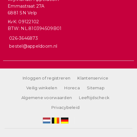
Emmastraat 27A
6881 SN Velp
KvK: 09122102
BTW: NL.810394509B01
026-3646873
bestel@appeldoorn.nl
Inloggen of registreren
Klantenservice
Veilig winkelen
Horeca
Sitemap
Algemene voorwaarden
Leeftijdscheck
Privacybeleid