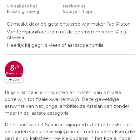
Smaakprofiel
Herkomst
Krachtig, stevig
Spanje - Rioja
Gemaakt door de getalenteerde wijnmaker Tao Platon
Van tempranillodruiven uit de gerenommeerde Rioja
Alavesa
Heerlijk bij gegrild vlees of aardappeltortilla
8
,5
Hamersma
2019
Rioja Crianza is er in soorten en maten: van simpele
borrelwijn tot fraaie kwaliteitswijn. Deze geweldige
aanwinst van het jonge, ambitieuze Artélan valt zonder
meer in de laatste categorie.
De missie van dit Spaanse wijngoed is het ontdekken en
behouden van unieke wijngaarden met oude stokken, die
gedijen op kalksteenrijke kleibodems in het koele, hoger