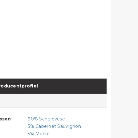
roducentprofiel
assen
90% Sangiovese
5% Cabernet Sauvignon
5% Merlot