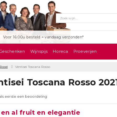
Voor 16:00u besteld = vandaag verzonden*
Geschenken
Wijnspijs
Horeca
Proeverijen
Rood
Ventisei Toscana Rosso
ntisei Toscana Rosso 202
 als eerste een beoordeling
en al fruit en elegantie