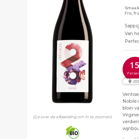
Smaak
Fris, fr
Sappig
Van he
Perfec
1
Perswi
20
Ventise
Nobile-
bloei v
Virgini
(Ga over de afbeelding om in te zoomen)
verdie
wijnbou