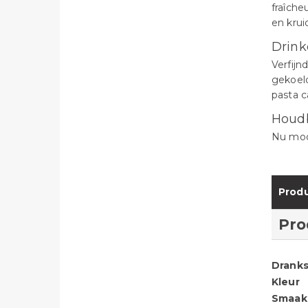
fraîche
en krui
Drink
Verfijn
gekoeld
pasta c
Houd
Nu mooi
Produ
Pro
Dranks
Kleur
Smaak