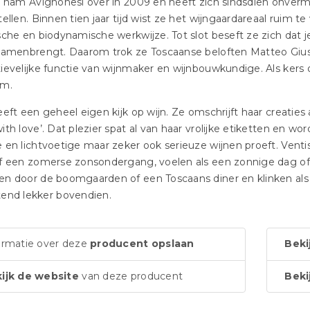
e nam Avignonesi over in 2009 en heeft zich sindsdien onverm
tellen. Binnen tien jaar tijd wist ze het wijngaardareaal ruim t
sche en biodynamische werkwijze. Tot slot beseft ze zich dat 
samenbrengt. Daarom trok ze Toscaanse beloften Matteo Giusti
ievelijke functie van wijnmaker en wijnbouwkundige. Als kers o
am.
eeft een geheel eigen kijk op wijn. Ze omschrijft haar creaties 
ith love’. Dat plezier spat al van haar vrolijke etiketten en wo
 en lichtvoetige maar zeker ook serieuze wijnen proeft. Ventis
f een zomerse zonsondergang, voelen als een zonnige dag of 
n door de boomgaarden of een Toscaans diner en klinken als 
tend lekker bovendien.
ormatie over deze
producent opslaan
Beki
ijk de website
van deze producent
Beki