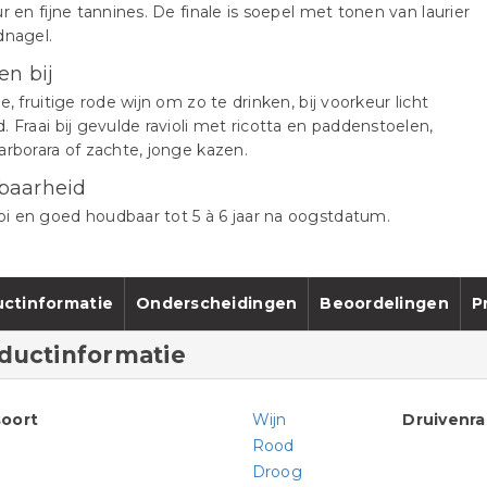
ur en fijne tannines. De finale is soepel met tonen van laurier
dnagel.
en bij
de, fruitige rode wijn om zo te drinken, bij voorkeur licht
. Fraai bij gevulde ravioli met ricotta en paddenstoelen,
arborara of zachte, jonge kazen.
baarheid
 en goed houdbaar tot 5 à 6 jaar na oogstdatum.
ctinformatie
Onderscheidingen
Beoordelingen
P
ductinformatie
oort
Wijn
Druivenr
Rood
Droog