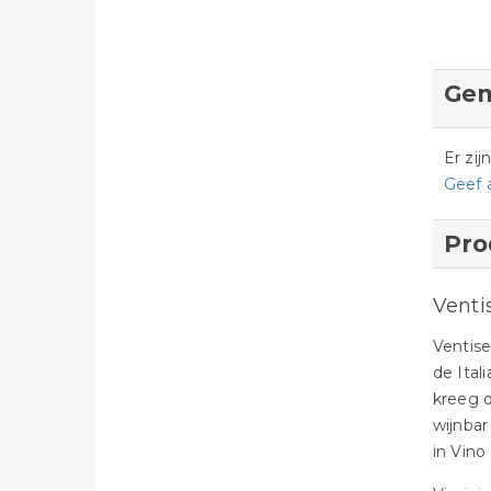
Gem
Er zi
Geef 
Pro
Venti
Ventise
de Ital
kreeg d
wijnbar
in Vino