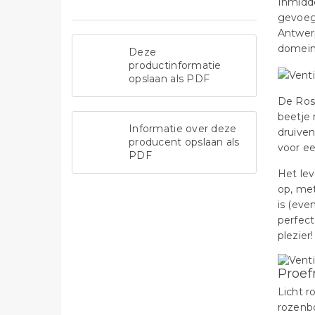
Inmidde
gevoeg
Antwer
domein 
Deze
productinformatie
opslaan als PDF
De Ros
beetje 
Informatie over deze
druiven
producent opslaan als
voor ee
PDF
Het lev
op, met
is (eve
perfect
plezier!
Proef
Licht r
rozenbo