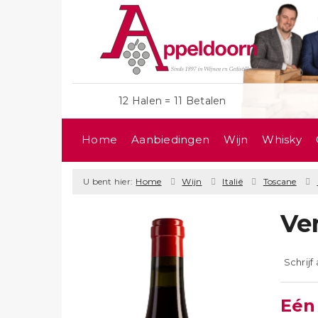
12 Halen = 11 Betalen
Home
Aanbiedingen
Wijn
Whisky
U bent hier:
Home
Wijn
Italië
Toscane
Ve
Schrijf
Eén 