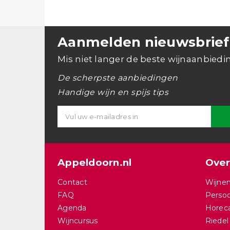
Aanmelden nieuwsbrief
Mis niet langer de beste wijnaanbiedi
De scherpste aanbiedingen
Handige wijn en spijs tips
Appeldoorn.nl
Over
Contact
Wijnen
FAQ
Persoo
Agenda
Horec
Wijncursus
Riedel