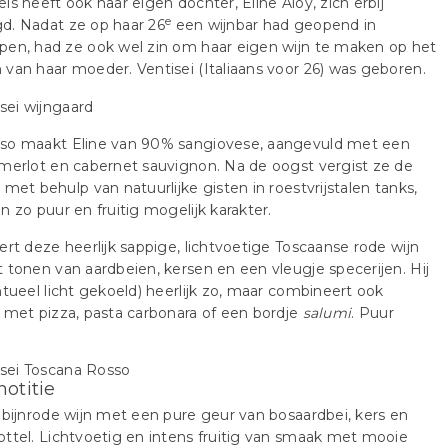
ls heeft ook haar eigen dochter, Eline Aloy, zich erbij
e
d. Nadat ze op haar 26
een wijnbar had geopend in
pen, had ze ook wel zin om haar eigen wijn te maken op het
van haar moeder. Ventisei (Italiaans voor 26) was geboren.
so maakt Eline van 90% sangiovese, aangevuld met een
merlot en cabernet sauvignon. Na de oogst vergist ze de
 met behulp van natuurlijke gisten in roestvrijstalen tanks,
n zo puur en fruitig mogelijk karakter.
ert deze heerlijk sappige, lichtvoetige Toscaanse rode wijn
 tonen van aardbeien, kersen en een vleugje specerijen. Hij
ntueel licht gekoeld) heerlijk zo, maar combineert ook
 met pizza, pasta carbonara of een bordje
salumi
. Puur
notitie
obijnrode wijn met een pure geur van bosaardbei, kers en
ttel. Lichtvoetig en intens fruitig van smaak met mooie