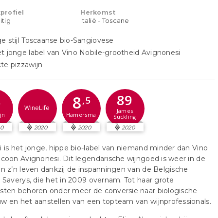
profiel
Herkomst
uitig
Italië - Toscane
e stijl Toscaanse bio-Sangiovese
t jonge label van Vino Nobile-grootheid Avignonesi
te pizzawijn
89
8
5
,5
WineLife
James
jn
Hamersma
Suckling
20
2020
2020
2020
i is het jonge, hippe bio-label van niemand minder dan Vino
icoon Avignonesi. Dit legendarische wijngoed is weer in de
an z’n leven dankzij de inspanningen van de Belgische
e Saverys, die het in 2009 overnam. Tot haar grote
nsten behoren onder meer de conversie naar biologische
w en het aanstellen van een topteam van wijnprofessionals.