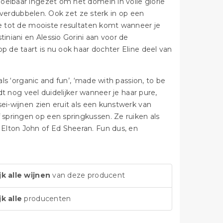
oeibaar ingezet om het domein in volle glorie
e verdubbelen. Ook zet ze sterk in op een
je tot de mooiste resultaten komt wanneer je
niani en Alessio Gorini aan voor de
p de taart is nu ook haar dochter Eline deel van
als ‘organic and fun’, ‘made with passion, to be
rdt nog veel duidelijker wanneer je haar pure,
ei-wijnen zien eruit als een kunstwerk van
springen op een springkussen. Ze ruiken als
Elton John of Ed Sheeran. Fun dus, en
jk alle wijnen
van deze producent
jk alle
producenten