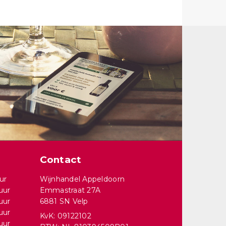
Contact
ur
Wijnhandel Appeldoorn
uur
Emmastraat 27A
uur
6881 SN Velp
uur
KvK: 09122102
uur