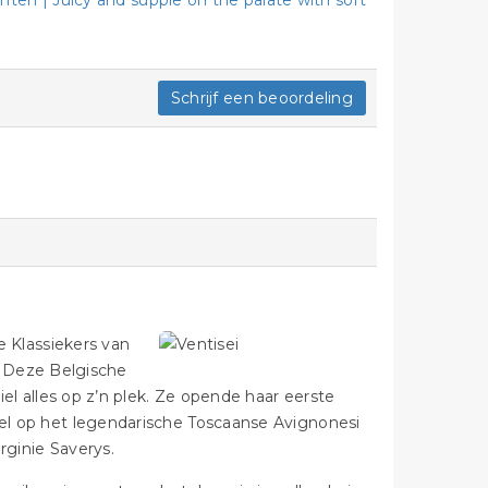
en | Juicy and supple on the palate with soft
Schrijf een beoordeling
te Klassiekers van
oy. Deze Belgische
iel alles op z’n plek. Ze opende haar eerste
wel op het legendarische Toscaanse Avignonesi
rginie Saverys.