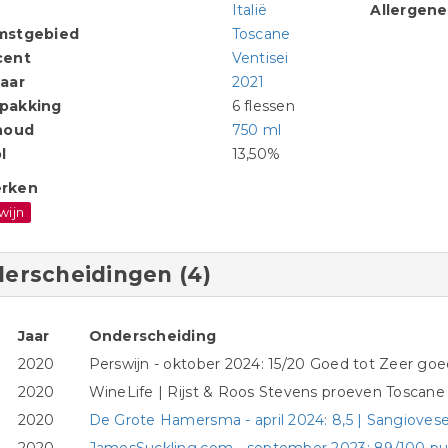
Italië
Allergen
mstgebied
Toscane
cent
Ventisei
aar
2021
pakking
6 flessen
houd
750 ml
l
13,50%
rken
wijn
erscheidingen (4)
Jaar
Onderscheiding
2020
Perswijn - oktober 2024: 15/20 Goed tot Zeer goed
2020
WineLife | Rijst & Roos Stevens proeven Toscane
2020
De Grote Hamersma - april 2024: 8,5 | Sangioves