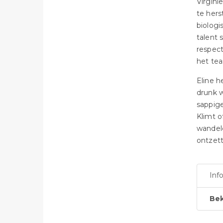
Virgini
te hers
biologi
talent 
respect
het te
Eline h
drunk w
sappige
Klimt o
wandele
ontzet
Inf
Bek