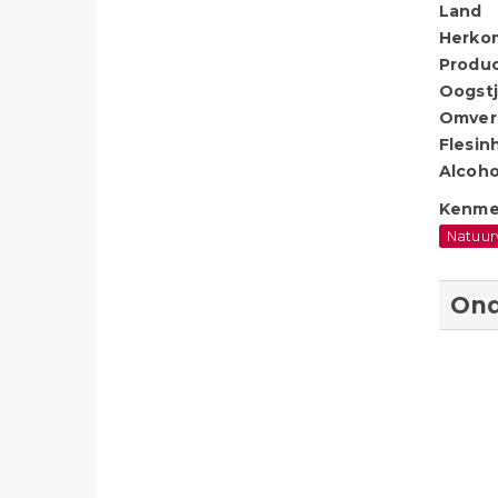
Land
Herko
Produ
Oogstj
Omver
Flesin
Alcoho
Kenme
Natuur
Ond