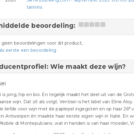
2020
JamesSuckling.com - september 2023: 89/100 punt
tannins
iddelde beoordeling:
jn geen beoordelingen voor dit product,
als eerste een beoordeling
ducentprofiel: Wie maakt deze wijn?
sei
i is jong, hip en bio. En tegelijk maakt het deel uit van de Gro
iaanse wijn. Dat zit als volgt. Ventisei is het label van Eline Al
e
e liefde voor wijn met de paplepel ingegoten en op haar 26
v
 in Antwerpen én maakte haar eerste eigen wijn in Italië. En 
 Nobile di Montepulciano, wat in handen is van haar moeder, Vi