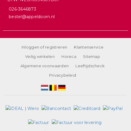
026-3646873
bestel@appeldoorn.nl
Inloggen of registreren
Klantenservice
Veilig winkelen
Horeca
Sitemap
Algemene voorwaarden
Leeftijdscheck
Privacybeleid