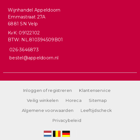
Wijnhandel Appeldoorn
Emmastraat 27A
6881 SN Velp
KvK: 09122102
BTW: NL.810394509B01
026-3646873
bestel@appeldoorn.nl
Inloggen of registreren
Klantenservice
Veilig winkelen
Horeca
Sitemap
Algemene voorwaarden
Leeftijdscheck
Privacybeleid