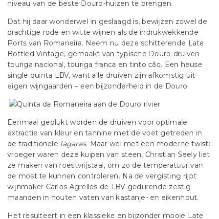
niveau van de beste Douro-huizen te brengen.
Dat hij daar wonderwel in geslaagd is, bewijzen zowel de
prachtige rode en witte wijnen als de indrukwekkende
Ports van Romaneira. Neem nu deze schitterende Late
Bottled Vintage, gemaakt van typische Douro-druiven
touriga nacional, touriga franca en tinto cão. Een heuse
single quinta LBV, want alle druiven zijn afkomstig uit
eigen wijngaarden – een bijzonderheid in de Douro.
Eenmaal geplukt worden de druiven voor optimale
extractie van kleur en tannine met de voet getreden in
de traditionele
lagares
. Maar wel met een moderne twist:
vroeger waren deze kuipen van steen, Christian Seely liet
ze maken van roestvrijstaal, om zo de temperatuur van
de most te kunnen controleren. Na de vergisting rijpt
wijnmaker Carlos Agrellos de LBV gedurende zestig
maanden in houten vaten van kastanje- en eikenhout.
Het resulteert in een klassieke en bijzonder mooie Late