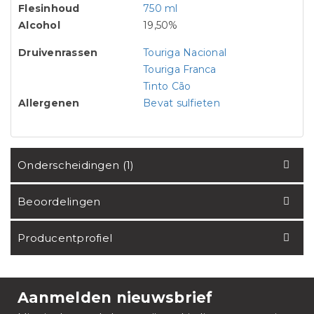
Flesinhoud
750 ml
Alcohol
19,50%
Druivenrassen
Touriga Nacional
Touriga Franca
Tinto Cão
Allergenen
Bevat sulfieten
Onderscheidingen (1)
Beoordelingen
Producentprofiel
Aanmelden nieuwsbrief