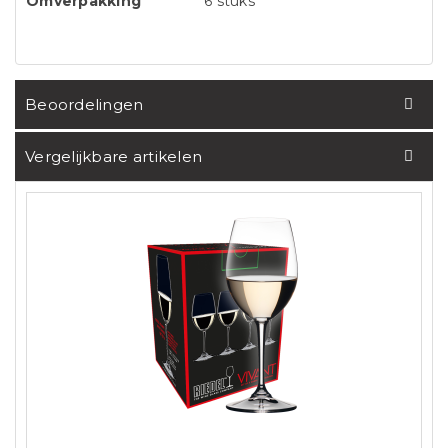
Omverpakking
6 stuks
Beoordelingen
Vergelijkbare artikelen