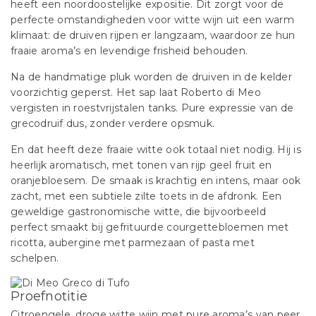
heeft een noordoostelijke expositie. Dit zorgt voor de
perfecte omstandigheden voor witte wijn uit een warm
klimaat: de druiven rijpen er langzaam, waardoor ze hun
fraaie aroma’s en levendige frisheid behouden.
Na de handmatige pluk worden de druiven in de kelder
voorzichtig geperst. Het sap laat Roberto di Meo
vergisten in roestvrijstalen tanks. Pure expressie van de
grecodruif dus, zonder verdere opsmuk.
En dat heeft deze fraaie witte ook totaal niet nodig. Hij is
heerlijk aromatisch, met tonen van rijp geel fruit en
oranjebloesem. De smaak is krachtig en intens, maar ook
zacht, met een subtiele zilte toets in de afdronk. Een
geweldige gastronomische witte, die bijvoorbeeld
perfect smaakt bij gefrituurde courgettebloemen met
ricotta, aubergine met parmezaan of pasta met
schelpen.
Proefnotitie
Citroengele, droge witte wijn met pure aroma’s van peer,