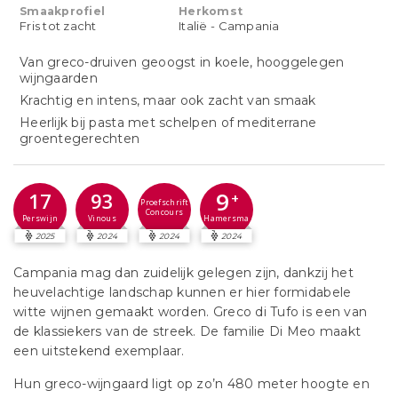
Smaakprofiel
Herkomst
Fris tot zacht
Italië - Campania
Van greco-druiven geoogst in koele, hooggelegen
wijngaarden
Krachtig en intens, maar ook zacht van smaak
Heerlijk bij pasta met schelpen of mediterrane
groentegerechten
9
17
93
+
Proefschrift
Concours
Perswijn
Vinous
Hamersma
2025
2024
2024
2024
Campania mag dan zuidelijk gelegen zijn, dankzij het
heuvelachtige landschap kunnen er hier formidabele
witte wijnen gemaakt worden. Greco di Tufo is een van
de klassiekers van de streek. De familie Di Meo maakt
een uitstekend exemplaar.
Hun greco-wijngaard ligt op zo’n 480 meter hoogte en