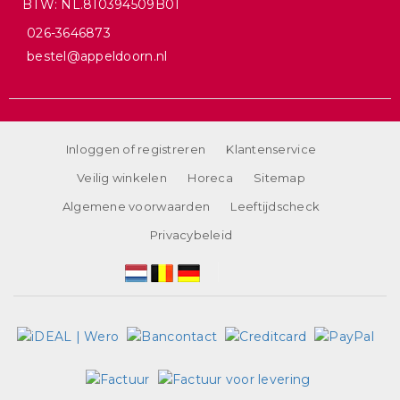
BTW: NL.810394509B01
026-3646873
bestel@appeldoorn.nl
Inloggen of registreren
Klantenservice
Veilig winkelen
Horeca
Sitemap
Algemene voorwaarden
Leeftijdscheck
Privacybeleid