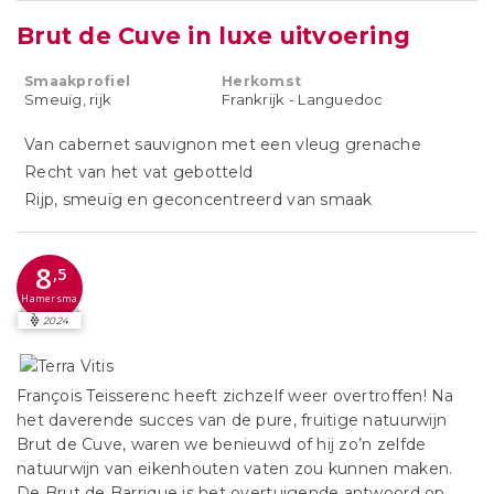
Brut de Cuve in luxe uitvoering
Smaakprofiel
Herkomst
Smeuïg, rijk
Frankrijk - Languedoc
Van cabernet sauvignon met een vleug grenache
Recht van het vat gebotteld
Rijp, smeuïg en geconcentreerd van smaak
8
,5
Hamersma
2024
François Teisserenc heeft zichzelf weer overtroffen! Na
het daverende succes van de pure, fruitige natuurwijn
Brut de Cuve, waren we benieuwd of hij zo’n zelfde
natuurwijn van eikenhouten vaten zou kunnen maken.
De Brut de Barrique is het overtuigende antwoord op