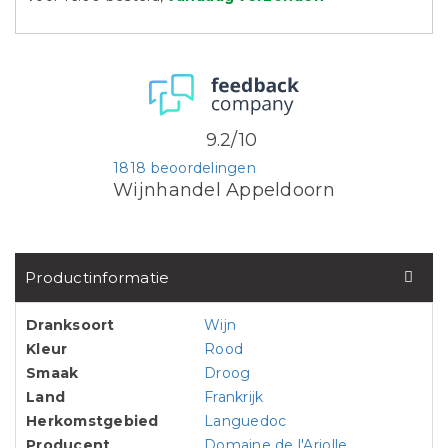
9.2/10
1818 beoordelingen
Wijnhandel Appeldoorn
Productinformatie
Dranksoort
Wijn
Kleur
Rood
Smaak
Droog
Land
Frankrijk
Herkomstgebied
Languedoc
Producent
Domaine de l'Arjolle