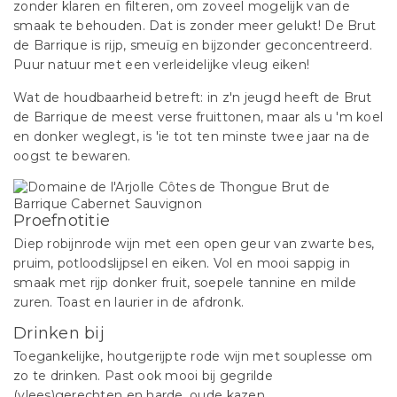
zonder klaren en filteren, om zoveel mogelijk van de
smaak te behouden. Dat is zonder meer gelukt! De Brut
de Barrique is rijp, smeuïg en bijzonder geconcentreerd.
Puur natuur met een verleidelijke vleug eiken!
Wat de houdbaarheid betreft: in z'n jeugd heeft de Brut
de Barrique de meest verse fruittonen, maar als u 'm koel
en donker weglegt, is 'ie tot ten minste twee jaar na de
oogst te bewaren.
Proefnotitie
Diep robijnrode wijn met een open geur van zwarte bes,
pruim, potloodslijpsel en eiken. Vol en mooi sappig in
smaak met rijp donker fruit, soepele tannine en milde
zuren. Toast en laurier in de afdronk.
Drinken bij
Toegankelijke, houtgerijpte rode wijn met souplesse om
zo te drinken. Past ook mooi bij gegrilde
(vlees)gerechten en harde, oude kazen.