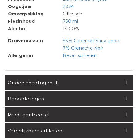
Oogstjaar
2024
Omverpakking
6 flessen
Flesinhoud
750 ml
Alcohol
14,00%
Druivenrassen
93% Cabernet Sauvignon
7% Grenache Noir
Allergenen
Bevat sulfieten
Onderscheidingen (1)
Beoordelingen
Producentprofiel
Vergelijkbare artikelen