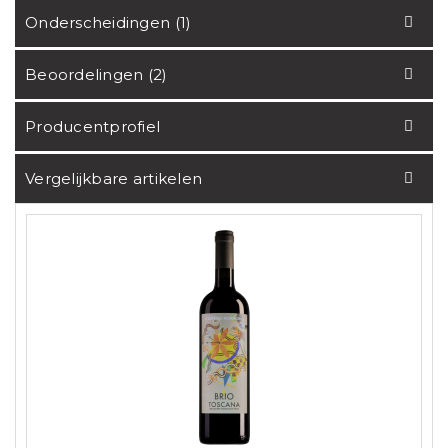
Onderscheidingen (1)
Beoordelingen (2)
Producentprofiel
Vergelijkbare artikelen