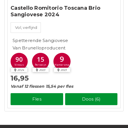
Castello Romitorio Toscana Brio
Sangiovese 2024
Vol, verfijnd
Spetterende Sangiovese
Van Brunelloproducent
9
90
15
Hamersma
Vinous
Perswijn
2024
2023
2023
16,95
Vanaf 12 flessen 15,54 per fles
Fles
Doos (6)