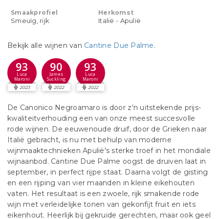
Smaakprofiel
Herkomst
Smeuïg, rijk
Italië - Apulië
Bekijk alle wijnen van
Cantine Due Palme
.
93
90
93
Luca
James
Luca
Maroni
Suckling
Maroni
2023
2022
2022
De Canonico Negroamaro is door z'n uitstekende prijs-
kwaliteitverhouding een van onze meest succesvolle
rode wijnen. De eeuwenoude druif, door de Grieken naar
Italië gebracht, is nu met behulp van moderne
wijnmaaktechnieken Apulië's sterke troef in het mondiale
wijnaanbod. Cantine Due Palme oogst de druiven laat in
september, in perfect rijpe staat. Daarna volgt de gisting
en een rijping van vier maanden in kleine eikehouten
vaten. Het resultaat is een zwoele, rijk smakende rode
wijn met verleidelijke tonen van gekonfijt fruit en iets
eikenhout. Heerlijk bij gekruide gerechten, maar ook geel