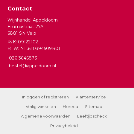
Contact
Wijnhandel Appeldoorn
Emmastraat 27A
6881 SN Velp
KvK: 09122102
BTW: NL.810394509B01
026-3646873
bestel@appeldoorn.nl
Inloggen of registreren
Klantenservice
Veilig winkelen
Horeca
Sitemap
Algemene voorwaarden
Leeftijdscheck
Privacybeleid