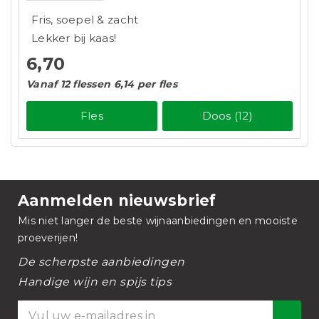
Fris, soepel & zacht
Lekker bij kaas!
6,70
Vanaf 12 flessen 6,14 per fles
Fles
Doos (12)
Aanmelden nieuwsbrief
Mis niet langer de beste wijnaanbiedingen en mooiste
proeverijen!
De scherpste aanbiedingen
Handige wijn en spijs tips