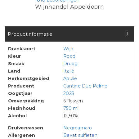
1818 beoordelingen
Wijnhandel Appeldoorn
Productinformatie
Dranksoort
Wijn
Kleur
Rood
Smaak
Droog
Land
Italië
Herkomstgebied
Apulië
Producent
Cantine Due Palme
Oogstjaar
2023
Omverpakking
6 flessen
Flesinhoud
750 ml
Alcohol
12,50%
Druivenrassen
Negroamaro
Allergenen
Bevat sulfieten