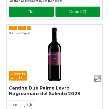
Vanaf 12 flessen 6,78 per fles
Fles
Doos (12)
(4 beoordelingen)
Alleen in
webshop
Cantine Due Palme Levro
Negroamaro del Salento 2023
Smeuïg, rijk