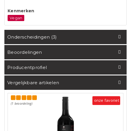
Kenmerken
Vegan
Onderscheidingen (3)
Beoordelingen
Producentprofiel
Vergelijkbare artikelen
onze favoriet
(1 beoordeling)