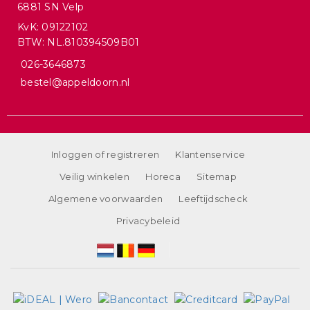
6881 SN Velp
KvK: 09122102
BTW: NL.810394509B01
026-3646873
bestel@appeldoorn.nl
Inloggen of registreren
Klantenservice
Veilig winkelen
Horeca
Sitemap
Algemene voorwaarden
Leeftijdscheck
Privacybeleid