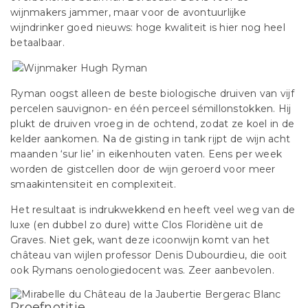
wijnmakers jammer, maar voor de avontuurlijke
wijndrinker goed nieuws: hoge kwaliteit is hier nog heel
betaalbaar.
Ryman oogst alleen de beste biologische druiven van vijf
percelen sauvignon- en één perceel sémillonstokken. Hij
plukt de druiven vroeg in de ochtend, zodat ze koel in de
kelder aankomen. Na de gisting in tank rijpt de wijn acht
maanden ‘sur lie’ in eikenhouten vaten. Eens per week
worden de gistcellen door de wijn geroerd voor meer
smaakintensiteit en complexiteit.
Het resultaat is indrukwekkend en heeft veel weg van de
luxe (en dubbel zo dure) witte Clos Floridène uit de
Graves. Niet gek, want deze icoonwijn komt van het
château van wijlen professor Denis Dubourdieu, die ooit
ook Rymans oenologiedocent was. Zeer aanbevolen.
Proefnotitie