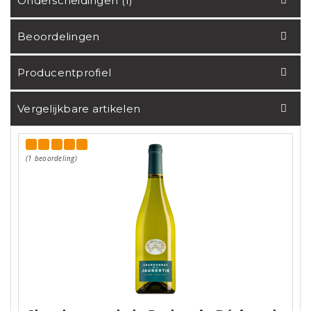
Onderscheidingen (1)
Beoordelingen
Producentprofiel
Vergelijkbare artikelen
(1 beoordeling)