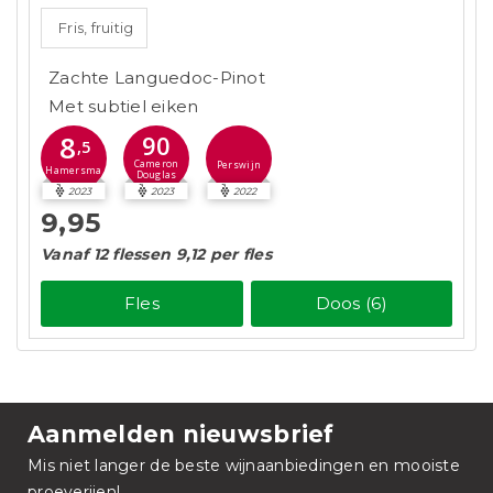
Fris, fruitig
Zachte Languedoc-Pinot
Met subtiel eiken
8
90
,5
Cameron
Perswijn
Hamersma
Douglas
2023
2023
2022
9,95
Vanaf 12 flessen 9,12 per fles
Fles
Doos (6)
Aanmelden nieuwsbrief
Mis niet langer de beste wijnaanbiedingen en mooiste
proeverijen!