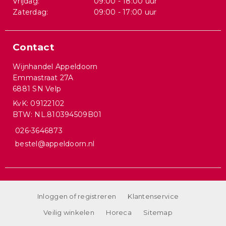
Vrijdag:
09:00 - 18:00 uur
Zaterdag:
09:00 - 17:00 uur
Contact
Wijnhandel Appeldoorn
Emmastraat 27A
6881 SN Velp
KvK: 09122102
BTW: NL.810394509B01
026-3646873
bestel@appeldoorn.nl
Inloggen of registreren
Klantenservice
Veilig winkelen
Horeca
Sitemap