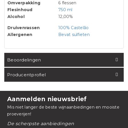
Omverpakking
6 flessen
Flesinhoud
750 ml
Alcohol
12,00%
Druivenrassen
100% Castelão
Allergenen
Bevat sulfieten
Beoordelingen
Producentprofiel
Aanmelden nieuwsbrief
Mis niet langer de beste wijnaanbiedingen en mooiste
proeverijen!
De scherpste aanbiedingen