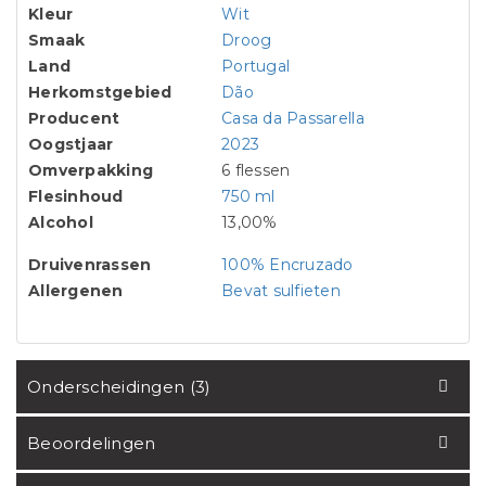
Kleur
Wit
Smaak
Droog
Land
Portugal
Herkomstgebied
Dão
Producent
Casa da Passarella
Oogstjaar
2023
Omverpakking
6 flessen
Flesinhoud
750 ml
Alcohol
13,00%
Druivenrassen
100% Encruzado
Allergenen
Bevat sulfieten
Onderscheidingen (3)
Beoordelingen