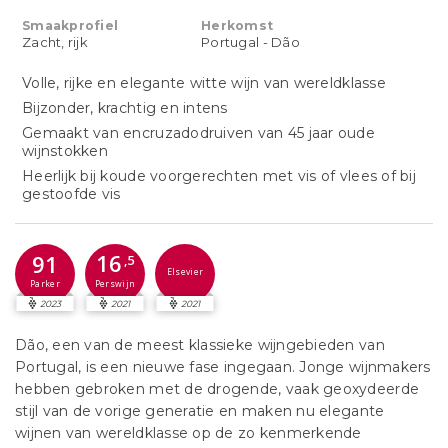
Smaakprofiel
Herkomst
Zacht, rijk
Portugal - Dão
Volle, rijke en elegante witte wijn van wereldklasse
Bijzonder, krachtig en intens
Gemaakt van encruzadodruiven van 45 jaar oude
wijnstokken
Heerlijk bij koude voorgerechten met vis of vlees of bij
gestoofde vis
16
91
,5
Elsevier
Perswijn
Parker
2023
2021
2021
Dão, een van de meest klassieke wijngebieden van
Portugal, is een nieuwe fase ingegaan. Jonge wijnmakers
hebben gebroken met de drogende, vaak geoxydeerde
stijl van de vorige generatie en maken nu elegante
wijnen van wereldklasse op de zo kenmerkende