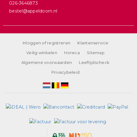
026-3646873
bestel@appeldoorn.nl
Inloggen of registreren
Klantenservice
Veilig winkelen
Horeca
Sitemap
Algemene voorwaarden
Leeftijdscheck
Privacybeleid