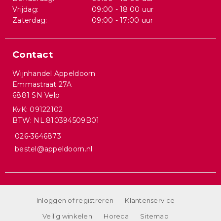
Vrijdag:
09:00 - 18:00 uur
Zaterdag:
09:00 - 17:00 uur
Contact
Wijnhandel Appeldoorn
Emmastraat 27A
6881 SN Velp
KvK: 09122102
BTW: NL.810394509B01
026-3646873
bestel@appeldoorn.nl
Inloggen of registreren
Klantenservice
Veilig winkelen
Horeca
Sitemap