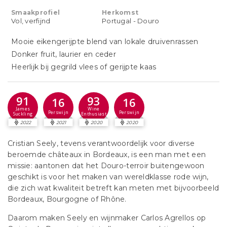
Smaakprofiel
Herkomst
Vol, verfijnd
Portugal - Douro
Mooie eikengerijpte blend van lokale druivenrassen
Donker fruit, laurier en ceder
Heerlijk bij gegrild vlees of gerijpte kaas
91
93
16
16
James
Wine
Perswijn
Perswijn
Suckling
Enthusiast
2022
2021
2020
2020
Cristian Seely, tevens verantwoordelijk voor diverse
beroemde châteaux in Bordeaux, is een man met een
missie: aantonen dat het Douro-terroir buitengewoon
geschikt is voor het maken van wereldklasse rode wijn,
die zich wat kwaliteit betreft kan meten met bijvoorbeeld
Bordeaux, Bourgogne of Rhône.
Daarom maken Seely en wijnmaker Carlos Agrellos op