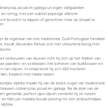
brançosa, picual en galega uit eigen olijfgaarden
g en romig, met een subtiel peperige afdronk
 om brood in te dippen of gerechten mee op smaak te
en
et de eigenaar van een traditionele Zuid-Portugese herdade
, houdt Alexandre Relvas zich niet uitsluitend bezig met
ductie.
et verbouwen van druiven richt hij zich op het fokken van
se paarden- en ezelrassen, het beheren van kurkbossen en
en van olijven. In totaal bezit hij zo’n 650 hectaren
arden, beplant met lokale rassen.
erlijke olijfolie maakt hij van de beste oogst van traditionele
itsrassen cobrançosa, picual en galega. Na de pluk van de
m geteelde, perfect rijpe olijven verwerkt hij ze tussen
 en februari middels koude persing tot een ambachtelijke,
olijfolie.