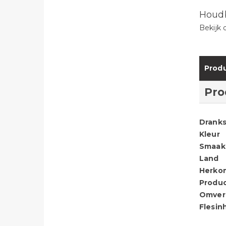
Houd
Bekijk 
Produ
Pro
Dranks
Kleur
Smaak
Land
Herko
Produ
Omver
Flesin