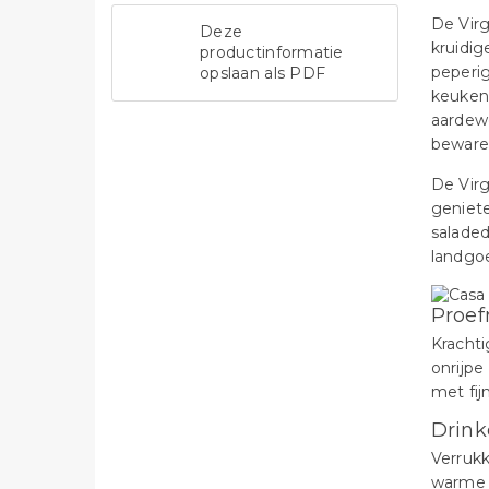
De Virg
Deze
kruidig
productinformatie
peperig
opslaan als PDF
keuken 
aardewe
beware
De Virg
geniet
saladed
landgoe
Proef
Krachti
onrijpe
met fij
Drink
Verrukk
warme 