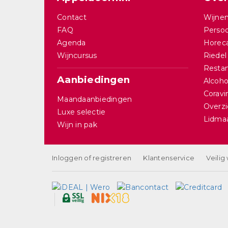
Contact
Wijnen
FAQ
Persoo
Agenda
Horec
Wijncursus
Riedel
Restan
Aanbiedingen
Alcohol
Corav
Maandaanbiedingen
Overzi
Luxe selectie
Lidma
Wijn in pak
Inloggen of registreren
Klantenservice
Veilig