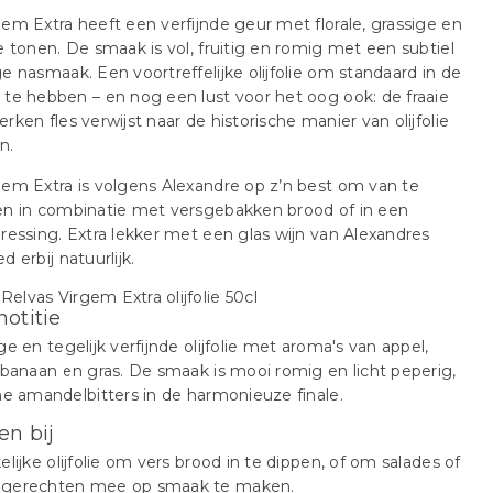
em Extra heeft een verfijnde geur met florale, grassige en
e tonen. De smaak is vol, fruitig en romig met een subtiel
e nasmaak. Een voortreffelijke olijfolie om standaard in de
te hebben – en nog een lust voor het oog ook: de fraaie
rken fles verwijst naar de historische manier van olijfolie
n.
em Extra is volgens Alexandre op z’n best om van te
en in combinatie met versgebakken brood of in een
ressing. Extra lekker met een glas wijn van Alexandres
d erbij natuurlijk.
notitie
ge en tegelijk verfijnde olijfolie met aroma's van appel,
 banaan en gras. De smaak is mooi romig en licht peperig,
ne amandelbitters in de harmonieuze finale.
en bij
elijke olijfolie om vers brood in te dippen, of om salades of
gerechten mee op smaak te maken.