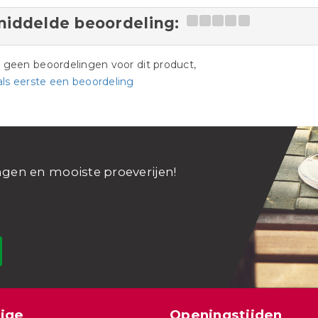
iddelde beoordeling:
jn geen beoordelingen voor dit product,
als eerste een beoordeling
ngen en mooiste proeverijen!
ige
Openingstijden