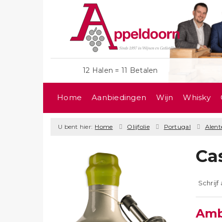
12 Halen = 11 Betalen
Home
Aanbiedingen
Wijn
Whisky
U bent hier:
Home
Olijfolie
Portugal
Alent
Cas
Schrijf
Amba