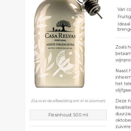
Van co
Fruiti
Ideaal
breng
Zoals h
betaamt
wijnpro
Naast h
inheem
het tel
olijfga
Deze he
(Ga over de afbeelding om in te zoomen)
kwalite
duurzaa
Flesinhoud: 500 ml
oktober
zuivere 