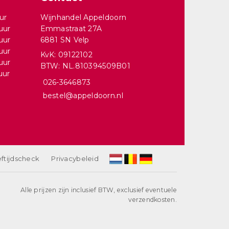
ur
Wijnhandel Appeldoorn
uur
Emmastraat 27A
uur
6881 SN Velp
uur
KvK: 09122102
uur
BTW: NL.810394509B01
uur
026-3646873
bestel@appeldoorn.nl
ftijdscheck
Privacybeleid
Alle prijzen zijn inclusief BTW, exclusief eventuele
verzendkosten.