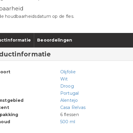
baarheid
de houdbaarheidsdatum op de fles.
ctinformatie
Beoordelingen
ductinformatie
oort
Olijfolie
Wit
Droog
Portugal
mstgebied
Alentejo
cent
Casa Relvas
pakking
6 flessen
houd
500 ml