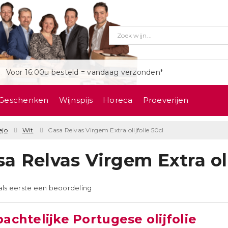
Voor 16:00u besteld = vandaag verzonden*
Geschenken
Wijnspijs
Horeca
Proeverijen
ejo
Wit
Casa Relvas Virgem Extra olijfolie 50cl
a Relvas Virgem Extra oli
 als eerste een beoordeling
chtelijke Portugese olijfolie