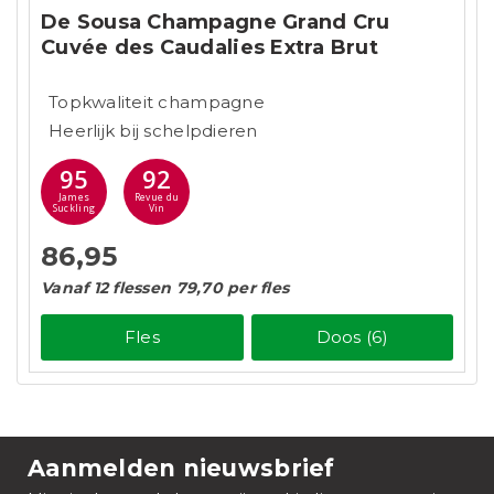
De Sousa Champagne Grand Cru
Cuvée des Caudalies Extra Brut
Topkwaliteit champagne
Heerlijk bij schelpdieren
95
92
James
Revue du
Suckling
Vin
86,95
Vanaf 12 flessen 79,70 per fles
Fles
Doos (6)
Aanmelden nieuwsbrief