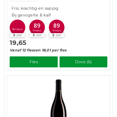
Fris, krachtig en sappig
Bij gevogelte & kalf
89
89
Perswijn
Vinous
Vinous
2022
2022
2022
19,65
Vanaf 12 flessen 18,01 per fles
Fles
Doos (6)