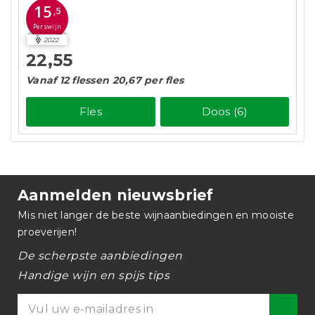
15
,5
Perswijn
2022
22,55
Vanaf 12 flessen 20,67 per fles
Fles
Doos (6)
Aanmelden nieuwsbrief
Mis niet langer de beste wijnaanbiedingen en mooiste
proeverijen!
De scherpste aanbiedingen
Handige wijn en spijs tips