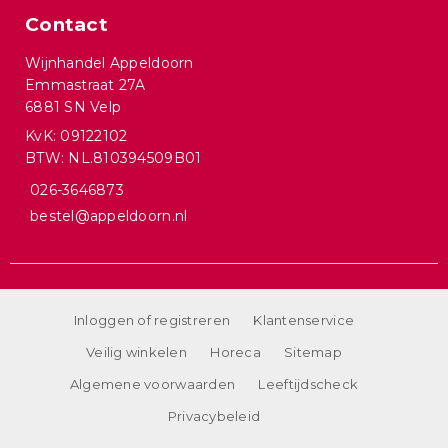
Contact
Wijnhandel Appeldoorn
Emmastraat 27A
6881 SN Velp
KvK: 09122102
BTW: NL.810394509B01
026-3646873
bestel@appeldoorn.nl
Inloggen of registreren
Klantenservice
Veilig winkelen
Horeca
Sitemap
Algemene voorwaarden
Leeftijdscheck
Privacybeleid