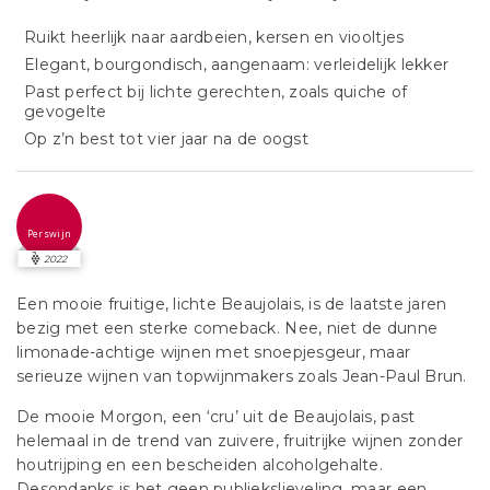
Ruikt heerlijk naar aardbeien, kersen en viooltjes
Elegant, bourgondisch, aangenaam: verleidelijk lekker
Past perfect bij lichte gerechten, zoals quiche of
gevogelte
Op z’n best tot vier jaar na de oogst
Perswijn
2022
Een mooie fruitige, lichte Beaujolais, is de laatste jaren
bezig met een sterke comeback. Nee, niet de dunne
limonade-achtige wijnen met snoepjesgeur, maar
serieuze wijnen van topwijnmakers zoals Jean-Paul Brun.
De mooie Morgon, een ‘cru’ uit de Beaujolais, past
helemaal in de trend van zuivere, fruitrijke wijnen zonder
houtrijping en een bescheiden alcoholgehalte.
Desondanks is het geen publiekslieveling, maar een