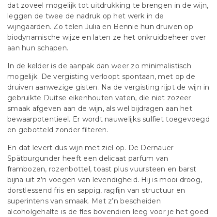
dat zoveel mogelijk tot uitdrukking te brengen in de wijn,
leggen de twee de nadruk op het werk in de
wijngaarden. Zo telen Julia en Bennie hun druiven op
biodynamische wijze en laten ze het onkruidbeheer over
aan hun schapen.
In de kelder is de aanpak dan weer zo minimalistisch
mogelijk. De vergisting verloopt spontaan, met op de
druiven aanwezige gisten. Na de vergisting rijpt de wijn in
gebruikte Duitse eikenhouten vaten, die niet zozeer
smaak afgeven aan de wijn, als wel bijdragen aan het
bewaarpotentieel. Er wordt nauwelijks sulfiet toegevoegd
en gebotteld zonder filteren.
En dat levert dus wijn met ziel op. De Dernauer
Spätburgunder heeft een delicaat parfum van
frambozen, rozenbottel, toast plus vuursteen en barst
bijna uit z’n voegen van levendigheid. Hij is mooi droog,
dorstlessend fris en sappig, ragfijn van structuur en
superintens van smaak. Met z’n bescheiden
alcoholgehalte is de fles bovendien leeg voor je het goed