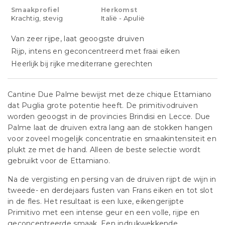
Smaakprofiel
Herkomst
Krachtig, stevig
Italië - Apulië
Van zeer rijpe, laat geoogste druiven
Rijp, intens en geconcentreerd met fraai eiken
Heerlijk bij rijke mediterrane gerechten
Cantine Due Palme bewijst met deze chique Ettamiano
dat Puglia grote potentie heeft. De primitivodruiven
worden geoogst in de provincies Brindisi en Lecce. Due
Palme laat de druiven extra lang aan de stokken hangen
voor zoveel mogelijk concentratie en smaakintensiteit en
plukt ze met de hand. Alleen de beste selectie wordt
gebruikt voor de Ettamiano.
Na de vergisting en persing van de druiven rijpt de wijn in
tweede- en derdejaars fusten van Frans eiken en tot slot
in de fles. Het resultaat is een luxe, eikengerijpte
Primitivo met een intense geur en een volle, rijpe en
geconcentreerde smaak. Een indrukwekkende