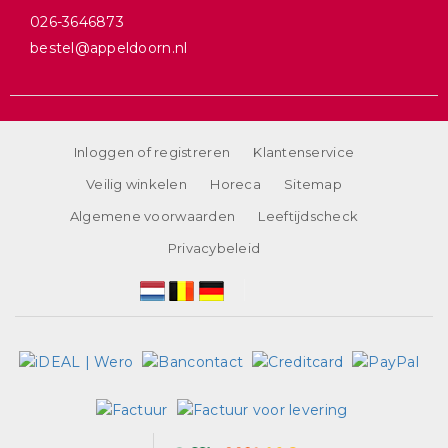
026-3646873
bestel@appeldoorn.nl
Inloggen of registreren
Klantenservice
Veilig winkelen
Horeca
Sitemap
Algemene voorwaarden
Leeftijdscheck
Privacybeleid