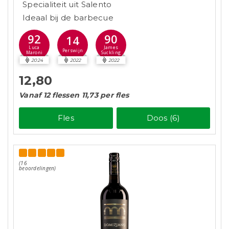
Specialiteit uit Salento
Ideaal bij de barbecue
92
90
14
Luca
James
Perswijn
Maroni
Suckling
2024
2022
2022
12,80
Vanaf 12 flessen 11,73 per fles
Fles
Doos (6)
(16
beoordelingen)