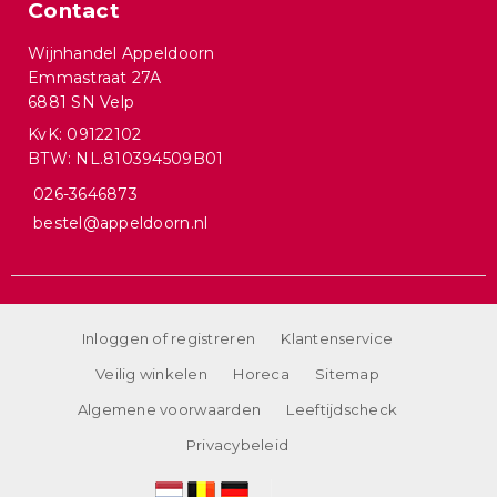
Contact
Wijnhandel Appeldoorn
Emmastraat 27A
6881 SN Velp
KvK: 09122102
BTW: NL.810394509B01
026-3646873
bestel@appeldoorn.nl
Inloggen of registreren
Klantenservice
Veilig winkelen
Horeca
Sitemap
Algemene voorwaarden
Leeftijdscheck
Privacybeleid