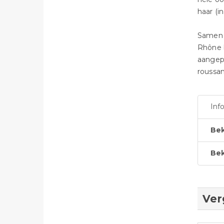
haar (
Samen 
Rhône b
aangepl
roussan
Inf
Bek
Bek
Ver