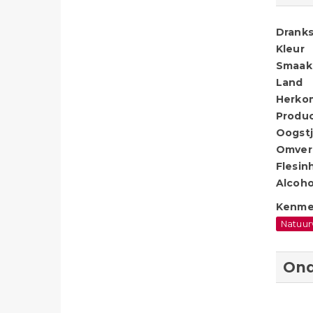
Dranks
Kleur
Smaak
Land
Herko
Produ
Oogstj
Omver
Flesin
Alcoho
Kenme
Natuur
Ond