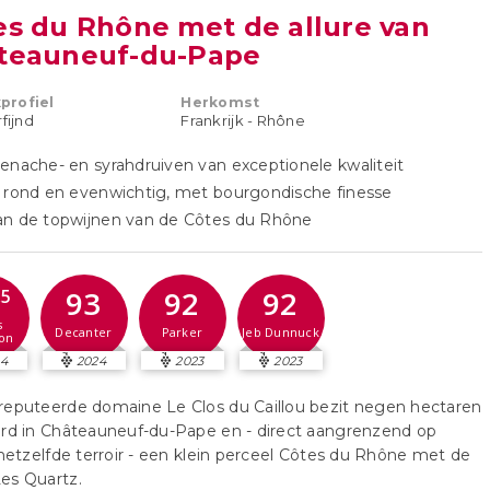
es du Rhône met de allure van
teauneuf-du-Pape
profiel
Herkomst
rfijnd
Frankrijk - Rhône
enache- en syrahdruiven van exceptionele kwaliteit
 rond en evenwichtig, met bourgondische finesse
an de topwijnen van de Côtes du Rhône
93
92
92
,5
s
Decanter
Parker
Jeb Dunnuck
on
24
2024
2023
2023
reputeerde domaine Le Clos du Caillou bezit negen hectaren
ard in Châteauneuf-du-Pape en - direct aangrenzend op
 hetzelfde terroir - een klein perceel Côtes du Rhône met de
es Quartz.