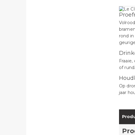
Proef
Volrood
bramen,
rond in
geurige
Drink
Fraaie,
of rund
Houd
Op dron
jaar ho
Produ
Pro