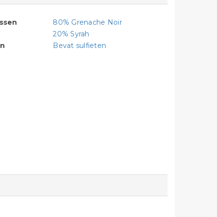
assen
80% Grenache Noir
20% Syrah
en
Bevat sulfieten