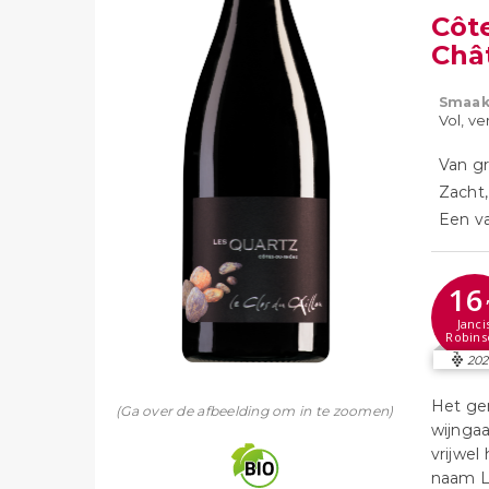
Côt
Châ
Smaak
Vol, ve
Van gr
Zacht,
Een v
16
Janci
Robins
20
Het ge
(Ga over de afbeelding om in te zoomen)
wijnga
vrijwel
naam L