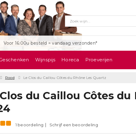
Voor 16:00u besteld = vandaag verzonden*
Geschenken
Wijnspijs
Horeca
Proeverijen
Rood
Le Clos du Caillou Côtes du Rhône Les Quartz
 Clos du Caillou Côtes du
24
1 beoordeling
Schrijf een beoordeling