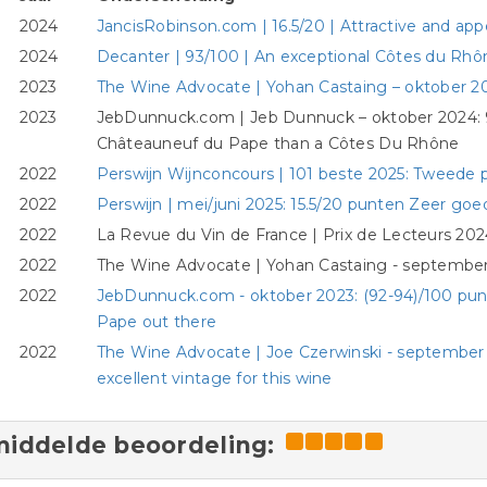
2024
JancisRobinson.com | 16.5/20 | Attractive and app
2024
Decanter | 93/100 | An exceptional Côtes du Rhô
2023
The Wine Advocate | Yohan Castaing – oktober 20
2023
JebDunnuck.com | Jeb Dunnuck – oktober 2024: 9
Châteauneuf du Pape than a Côtes Du Rhône
2022
Perswijn Wijnconcours | 101 beste 2025: Tweede p
2022
Perswijn | mei/juni 2025: 15.5/20 punten Zeer goed
2022
La Revue du Vin de France | Prix de Lecteurs 2024
2022
The Wine Advocate | Yohan Castaing - september
2022
JebDunnuck.com - oktober 2023: (92-94)/100 pun
Pape out there
2022
The Wine Advocate | Joe Czerwinski - september 
excellent vintage for this wine
iddelde beoordeling: