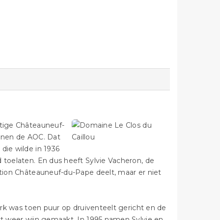
htige Châteauneuf-
innen de AOC. Dat
die wilde in 1936
 toelaten. En dus heeft Sylvie Vacheron, de
ation Châteauneuf-du-Pape deelt, maar er niet
werk was toen puur op druiventeelt gericht en de
rst weer wijn gemaakt. In 1995 namen Sylvie en