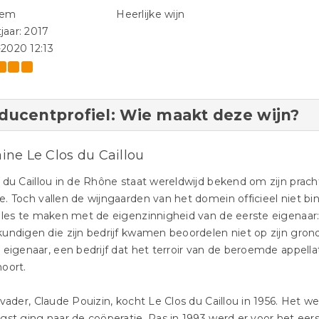
iem
Heerlijke wijn
jaar: 2017
-2020 12:13
ducentprofiel: Wie maakt deze wijn?
ne Le Clos du Caillou
 du Caillou in de Rhône staat wereldwijd bekend om zijn prac
. Toch vallen de wijngaarden van het domein officieel niet b
lles te maken met de eigenzinnigheid van de eerste eigenaar: 
undigen die zijn bedrijf kwamen beoordelen niet op zijn grond
 eigenaar, een bedrijf dat het terroir van de beroemde appell
oort.
 vader, Claude Pouizin, kocht Le Clos du Caillou in 1956. Het 
gst ging naar de coöperatie. Pas in 1993 werd er voor het ee