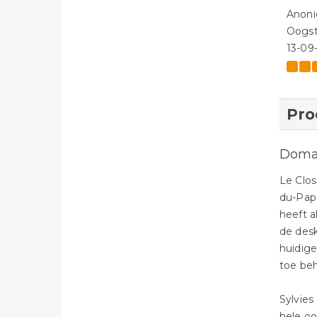
Anon
Oogst
13-09
Pro
Domai
Le Clos
du-Pape
heeft a
de desk
huidige
toe beh
Sylvies
hele oo