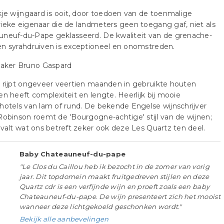
kje wijngaard is ooit, door toedoen van de toenmalige
ieke eigenaar die de landmeters geen toegang gaf, niet als
uneuf-du-Pape geklasseerd. De kwaliteit van de grenache-
n syrahdruiven is exceptioneel en onomstreden.
 rijpt ongeveer veertien maanden in gebruikte houten
en heeft complexiteit en lengte. Heerlijk bij mooie
hotels van lam of rund. De bekende Engelse wijnschrijver
Robinson roemt de 'Bourgogne-achtige' stijl van de wijnen;
 valt wat ons betreft zeker ook deze Les Quartz ten deel.
Baby Chateauneuf-du-pape
"Le Clos du Caillou heb ik bezocht in de zomer van vorig
jaar. Dit topdomein maakt fruitgedreven stijlen en deze
Quartz cdr is een verfijnde wijn en proeft zoals een baby
Chateauneuf-du-pape. De wijn presenteert zich het mooist
wanneer deze lichtgekoeld geschonken wordt."
Bekijk alle aanbevelingen