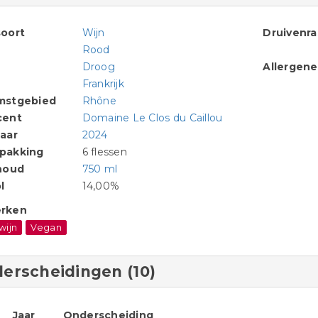
oort
Wijn
Druivenr
Rood
Droog
Allergen
Frankrijk
mstgebied
Rhône
cent
Domaine Le Clos du Caillou
aar
2024
pakking
6 flessen
houd
750 ml
l
14,00%
rken
wijn
Vegan
erscheidingen (10)
Jaar
Onderscheiding