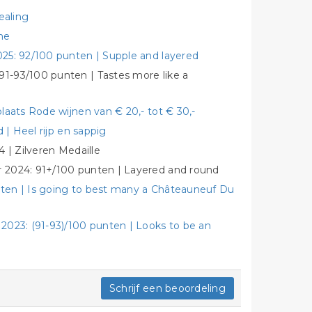
ealing
ne
25: 92/100 punten | Supple and layered
1-93/100 punten | Tastes more like a
laats Rode wijnen van € 20,- tot € 30,-
 | Heel rijp en sappig
 | Zilveren Medaille
 2024: 91+/100 punten | Layered and round
ten | Is going to best many a Châteauneuf Du
2023: (91-93)/100 punten | Looks to be an
Schrijf een beoordeling