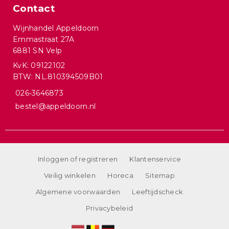
Contact
Wijnhandel Appeldoorn
Emmastraat 27A
6881 SN Velp
KvK: 09122102
BTW: NL.810394509B01
026-3646873
bestel@appeldoorn.nl
Inloggen of registreren
Klantenservice
Veilig winkelen
Horeca
Sitemap
Algemene voorwaarden
Leeftijdscheck
Privacybeleid