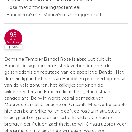
Iconisch domein uit Le Plan du Castellet
Rosé met ontwikkelingspotentieel
Bandol rosé met Mourvèdre als ruggengraat
93
Wine
Spectator
2024
Domaine Tempier Bandol Rosé is absoluut cult uit
Bandol, dit wijndomein is sterk verbonden met de
geschiedenis en reputatie van de appellatie Bandol. Het
domein ligt in het hart van Bandol en profiteert optimaal
van de vele zonuren, het kalkrijke terroir en de
wilde mediterrane kruiden die in het gebied staan
aangeplant. De wijn wordt vooral gemaakt van
Mourvèdre, met Grenache en Cinsault. Mourvèdre speelt
hier een belangrijke rol en geeft de rosé zijn structuur,
kruidigheid en gastronomische karakter. Grenache
brengt rijper fruit en zachtheid, terwijl Cinsault zorgt voor
elegantie en frisheid. In de wijngaard wordt veel