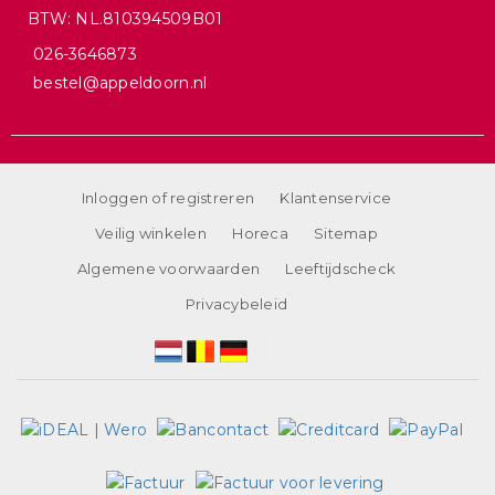
BTW: NL.810394509B01
026-3646873
bestel@appeldoorn.nl
Inloggen of registreren
Klantenservice
Veilig winkelen
Horeca
Sitemap
Algemene voorwaarden
Leeftijdscheck
Privacybeleid