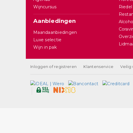
Wijncursus
Riedel
Restan
Aanbiedingen
Alcohol
Corav
Maandaanbiedingen
Overzi
Luxe selectie
Lidma
Wijn in pak
Inloggen of registreren
Klantenservice
Veilig