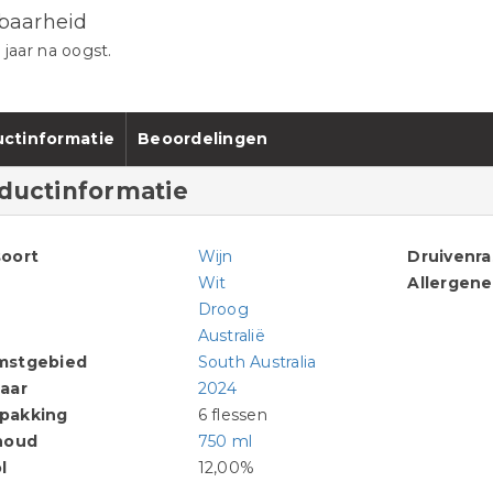
baarheid
e jaar na oogst.
ctinformatie
Beoordelingen
ductinformatie
oort
Wijn
Druivenr
Wit
Allergen
Droog
Australië
mstgebied
South Australia
aar
2024
pakking
6 flessen
houd
750 ml
l
12,00%