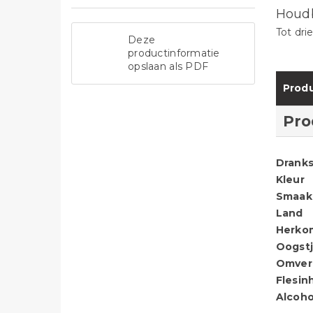
Houd
Tot dri
Deze
productinformatie
opslaan als PDF
Produ
Pro
Dranks
Kleur
Smaak
Land
Herko
Oogstj
Omver
Flesin
Alcoho