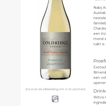
Nabij A
Austral
nestele
familie
Chardon
een tro
mond en
ruikt i
Proef
Exotisc
filmend
een vol
openen
(Ga over de afbeelding om in te zoomen)
Drink
Witvis
ingredi