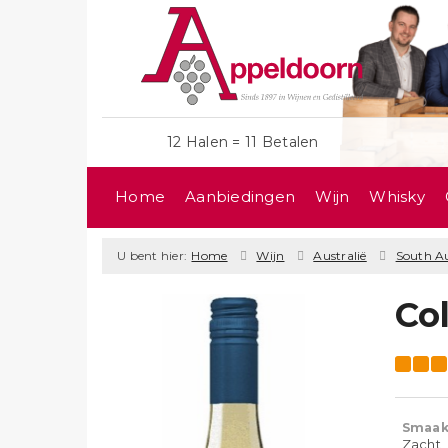
12 Halen = 11 Betalen
Home
Aanbiedingen
Wijn
Whisky
U bent hier:
Home
Wijn
Australië
South Au
Co
Smaak
Zacht, 