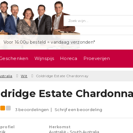
Voor 16:00u besteld = vandaag verzonden*
Geschenken
Wijnspijs
Horeca
Proeverijen
stralia
Wit
Coldridge Estate Chardonnay
ldridge Estate Chardonn
3 beoordelingen
Schrijf een beoordeling
profiel
Herkomst
rijk
Australië - South Australia