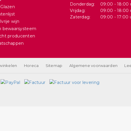
Donderdag:
09:00 - 18:00 
 Glazen
Vrijdag:
09:00 - 18:00 
tenlijst
Zaterdag:
09:00 - 17:00 
vrije wijn
in bewaarsysteem
cht producenten
atschappen
 winkelen
Horeca
Sitemap
Algemene voorwaarden
Lee