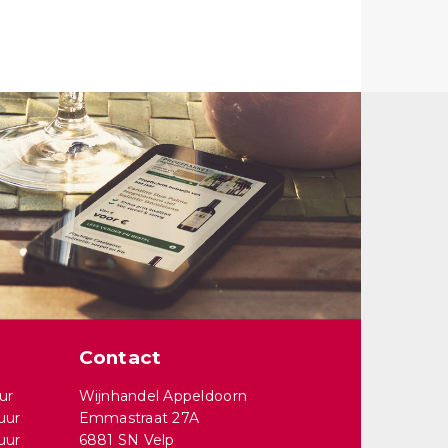
Contact
ur
Wijnhandel Appeldoorn
uur
Emmastraat 27A
uur
6881 SN Velp