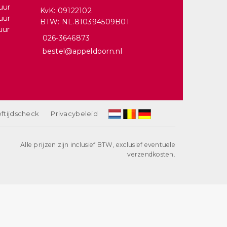
uur
KvK: 09122102
uur
BTW: NL.810394509B01
uur
026-3646873
bestel@appeldoorn.nl
ftijdscheck
Privacybeleid
Alle prijzen zijn inclusief BTW, exclusief eventuele
verzendkosten.