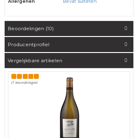
Allergenen
Bevat sulfieten
Beoordelingen (10)
Producentprofiel
Vergelijkbare artikelen
(7 beoordelingen)