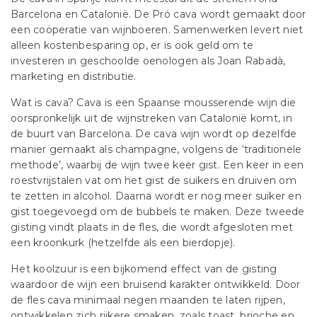
Barcelona en Catalonië. De Pró cava wordt gemaakt door
een coöperatie van wijnboeren. Samenwerken levert niet
alleen kostenbesparing op, er is ook geld om te
investeren in geschoolde oenologen als Joan Rabadà,
marketing en distributie.
Wat is cava? Cava is een Spaanse mousserende wijn die
oorspronkelijk uit de wijnstreken van Catalonië komt, in
de buurt van Barcelona. De cava wijn wordt op dezelfde
manier gemaakt als champagne, volgens de ‘traditionele
methode’, waarbij de wijn twee keer gist. Een keer in een
roestvrijstalen vat om het gist de suikers en druiven om
te zetten in alcohol. Daarna wordt er nog meer suiker en
gist toegevoegd om de bubbels te maken. Deze tweede
gisting vindt plaats in de fles, die wordt afgesloten met
een kroonkurk (hetzelfde als een bierdopje).
Het koolzuur is een bijkomend effect van de gisting
waardoor de wijn een bruisend karakter ontwikkeld. Door
de fles cava minimaal negen maanden te laten rijpen,
ontwikkelen zich rijkere smaken, zoals toast, brioche en