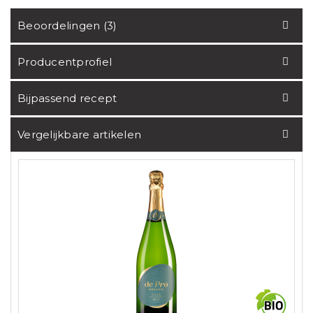
Beoordelingen (3)
Producentprofiel
Bijpassend recept
Vergelijkbare artikelen