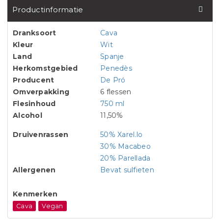
Productinformatie
Dranksoort
Cava
Kleur
Wit
Land
Spanje
Herkomstgebied
Penedès
Producent
De Pró
Omverpakking
6 flessen
Flesinhoud
750 ml
Alcohol
11,50%
Druivenrassen
50% Xarel.lo
30% Macabeo
20% Parellada
Allergenen
Bevat sulfieten
Kenmerken
Cava
Vegan