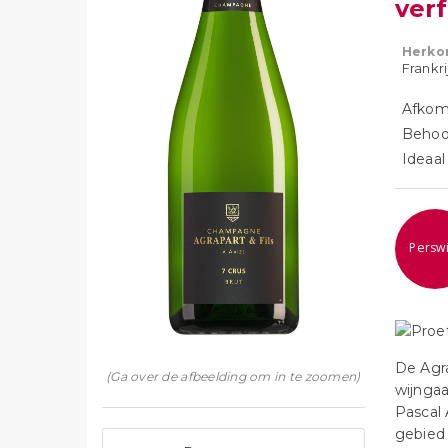
verf
Herko
Frankr
Afkoms
Behoor
Ideaal 
Perswi
De Agr
(Ga over de afbeelding om in te zoomen)
wijngaa
Pascal
gebied