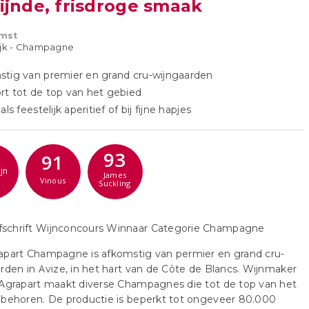
ijnde, frisdroge smaak
mst
ijk - Champagne
tig van premier en grand cru-wijngaarden
t tot de top van het gebied
als feestelijk aperitief of bij fijne hapjes
93
91
jn
James
Vinous
Suckling
apart Champagne is afkomstig van permier en grand cru-
rden in Avize, in het hart van de Côte de Blancs. Wijnmaker
 Agrapart maakt diverse Champagnes die tot de top van het
 behoren. De productie is beperkt tot ongeveer 80.000