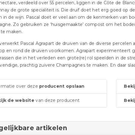
 hectare, verdeeld over 55 percelen, liggen in de Côte de Bla
nay de grote specialiteit is. Die druif doet het erg goed op 
 in de wijn. Pascal doet er veel aan om de kenmerken van bo
gne. Zo gebruiken ze ‘huisgemaakte’ compost om het bodem
 te maken.
verwerkt Pascal Agrapart de druiven van de diverse percelen ap
op en rond de druiven voorkomen. Agrapart experimenteert g
rassen die in het verleden een grote(re) rol speelden in de stre
vendige, prachtig zuivere Champagnes te maken. En daar slaagt
ormatie over deze
producent opslaan
Beki
ijk de website
van deze producent
Beki
gelijkbare artikelen