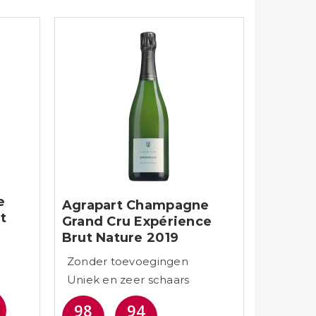
e
Agrapart Champagne
t
Grand Cru Expérience
Brut Nature 2019
Zonder toevoegingen
e
Uniek en zeer schaars
98
94