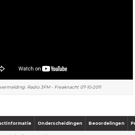
vermelding: Radio 3FM - Freaknacht 07-10-2011
ctinformatie
Onderscheidingen
Beoordelingen
P