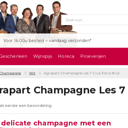
Voor 16:00u besteld = vandaag verzonden*
Geschenken
Wijnspijs
Horeca
Proeverijen
Champagne
Wit
Agrapart Champagne Les 7 Crus Extra Brut
rapart Champagne Les 7 
 als eerste een beoordeling
 delicate champagne met een