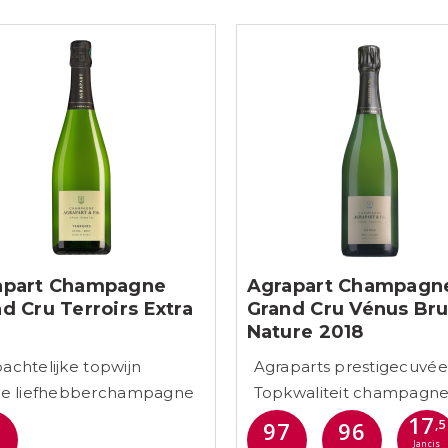
apart Champagne
Agrapart Champagn
d Cru Terroirs Extra
Grand Cru Vénus Bru
t
Nature 2018
chtelijke topwijn
Agraparts prestigecuvée
te liefhebberchampagne
Topkwaliteit champagn
17
4
97
96
,5
Jancis