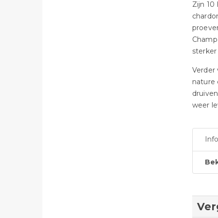
Zijn 10
chardon
proeven
Champa
sterker
Verder 
nature 
druiven
weer le
Inf
Bek
Ver