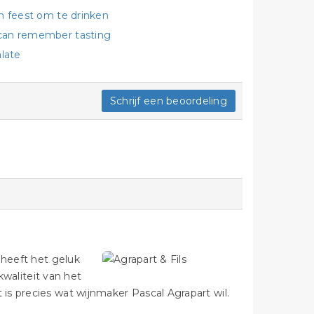
en feest om te drinken
I can remember tasting
alate
Schrijf een beoordeling
 heeft het geluk
kwaliteit van het
is precies wat wijnmaker Pascal Agrapart wil.