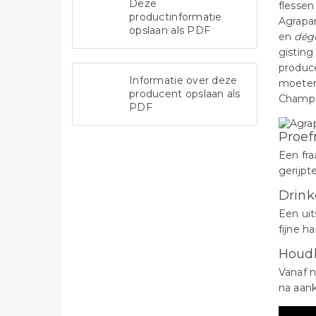
Deze
flessen
productinformatie
Agrapar
opslaan als PDF
en
dég
gisting
produc
Informatie over deze
moeten
producent opslaan als
Champa
PDF
Proef
Een fra
gerijp
Drink
Een uit
fijne h
Houd
Vanaf n
na aan