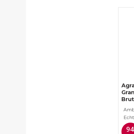
Agr
Gran
Bru
Amba
Ech
9