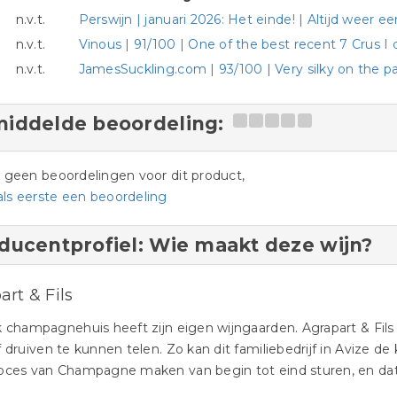
n.v.t.
Perswijn | januari 2026: Het einde! | Altijd weer e
n.v.t.
Vinous | 91/100 | One of the best recent 7 Crus 
n.v.t.
JamesSuckling.com | 93/100 | Very silky on the p
iddelde beoordeling:
jn geen beoordelingen voor dit product,
als eerste een beoordeling
ducentprofiel: Wie maakt deze wijn?
art & Fils
k champagnehuis heeft zijn eigen wijngaarden. Agrapart & Fils
f druiven te kunnen telen. Zo kan dit familiebedrijf in Avize de 
oces van Champagne maken van begin tot eind sturen, en dat 