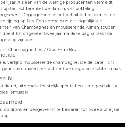
 per jaar. Als een van de weinige producenten vermeldt
t op het achteretiket de datum, van botteling
orgement
. Dégorgement is het definitief bottelen na de
 en rijping op fles. Een vermelding die eigenlijk alle
enten van Champagnes en mousserende wijnen zouden
 doen! Tot ongeveer twee jaar na deze dag smaakt de
gne op zijn best.
notitie
aie, verfijnd mousserende champagne. De delicate, licht
te geur harmonieert perfect met de droge en zachte smaak.
en bij
stekend, uitermate feestelijk aperitief en zeer geschikt bij
apjes (amuses).
baarheid
u op dronk en desgewenst te bewaren tot twee à drie jaar
koop.