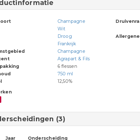
ductinformatie
oort
Champagne
Druivenr
Wit
Droog
Allergen
Frankrijk
mstgebied
Champagne
cent
Agrapart & Fils
pakking
6 flessen
houd
750 ml
l
12,50%
rken
erscheidingen (3)
Jaar
Onderscheiding