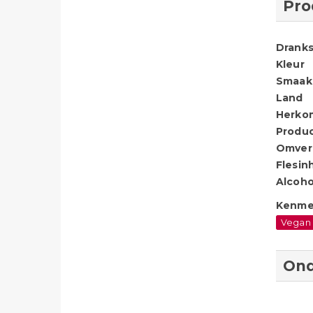
Pro
Dranks
Kleur
Smaak
Land
Herko
Produ
Omver
Flesin
Alcoho
Kenme
Vegan
Ond