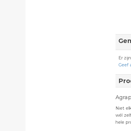
Gem
Er zi
Geef 
Pro
Agrap
Niet el
wél zel
hele pr