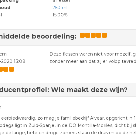
pakking
6 flessen
houd
750 ml
l
15,00%
iddelde beoordeling:
iem
Deze flessen waren niet voor mezelf,
-2020 13:08
zonder meer aan dat zij er volop tevred
ducentprofiel: Wie maakt deze wijn?
r
eerbiedwaardig, zo mag je familiebedrijf Alvear, opgericht in
dega ligt in Zuid-Spanje, in de DO Montilla-Moriles, dicht bij 
 de lange, hete en droge zomers staan de druiven op de hell