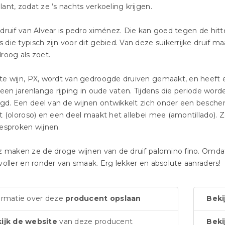
ant, zodat ze ’s nachts verkoeling krijgen.
druif van Alvear is pedro ximénez. Die kan goed tegen de hitt
die typisch zijn voor dit gebied. Van deze suikerrijke druif maa
roog als zoet.
e wijn, PX, wordt van gedroogde druiven gemaakt, en heeft 
 een jarenlange rijping in oude vaten. Tijdens die periode wo
. Een deel van de wijnen ontwikkelt zich onder een bescherm
t (oloroso) en een deel maakt het allebei mee (amontillado). 
esproken wijnen.
z maken ze de droge wijnen van de druif palomino fino. Omdat
voller en ronder van smaak. Erg lekker en absolute aanraders!
ormatie over deze
producent opslaan
Beki
ijk de website
van deze producent
Beki