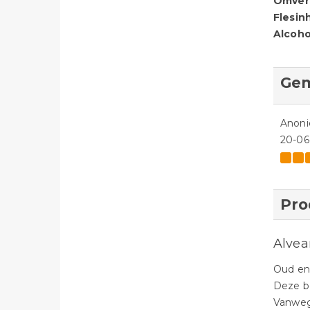
Omver
Flesin
Alcoho
Gem
Anon
20-06
Pro
Alvea
Oud en 
Deze bo
Vanwege