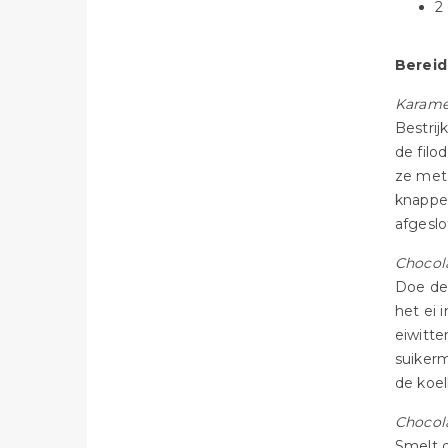
2
Bereid
Karame
Bestrij
de filo
ze met
knapper
afgesl
Chocol
Doe de
het ei 
eiwitte
suiker
de koel
Chocol
Smelt 