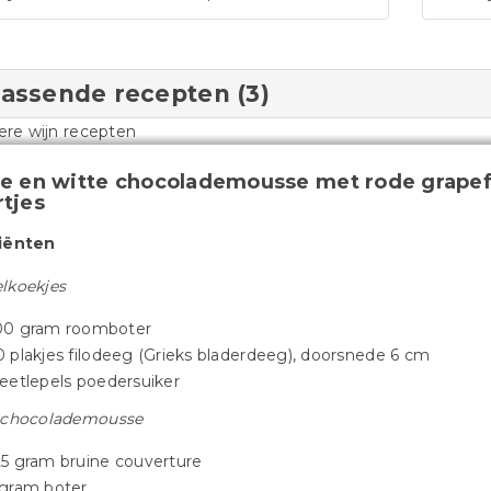
passende recepten (3)
e en witte chocolademousse met rode grapefr
tjes
iënten
lkoekjes
00 gram roomboter
0 plakjes filodeeg (Grieks ­bladerdeeg), doorsnede 6 cm
 eetlepels poedersuiker
 chocolademousse
25 gram bruine couverture
 gram boter