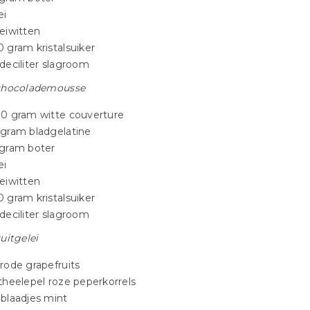
ei
 eiwitten
0 gram kristalsuiker
 deciliter slagroom
chocolademousse
30 gram witte couverture
 gram bladgelatine
 gram boter
ei
 eiwitten
0 gram kristalsuiker
 deciliter slagroom
uitgelei
 rode grapefruits
 theelepel roze peperkorrels
 blaadjes mint