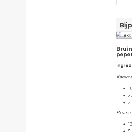
Bij
Bruin
peper
Ingred
Karame
1
2
2
Bruine
1
5