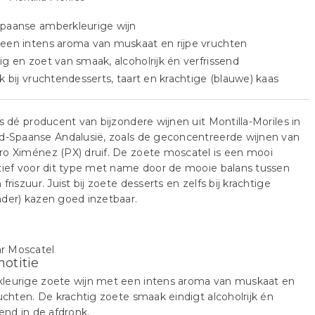
Spaanse amberkleurige wijn
een intens aroma van muskaat en rijpe vruchten
ig en zoet van smaak, alcoholrijk én verfrissend
jk bij vruchtendesserts, taart en krachtige (blauwe) kaas
is dé producent van bijzondere wijnen uit Montilla-Moriles in
d-Spaanse Andalusië, zoals de geconcentreerde wijnen van
o Ximénez (PX) druif. De zoete moscatel is een mooi
tief voor dit type met name door de mooie balans tussen
 friszuur. Juist bij zoete desserts en zelfs bij krachtige
der) kazen goed inzetbaar.
notitie
leurige zoete wijn met een intens aroma van muskaat en
ruchten. De krachtig zoete smaak eindigt alcoholrijk én
send in de afdronk.