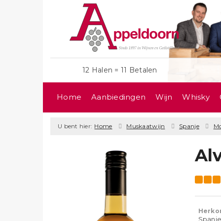
12 Halen = 11 Betalen
Home
Aanbiedingen
Wijn
Whisky
U bent hier:
Home
Muskaatwijn
Spanje
Mo
Al
Herko
Spanje