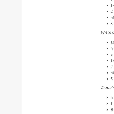
1 
2
4
3
Witte 
1
4
5
1 
2
4
3
Grapefr
4
1
8