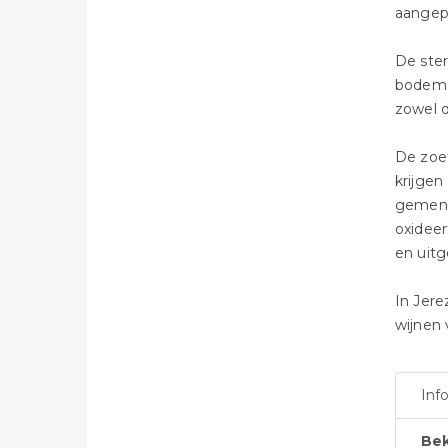
aangepl
De ster
bodems 
zowel d
De zoet
krijgen
gemengd
oxideer
en uitg
In Jere
wijnen 
Inf
Bek