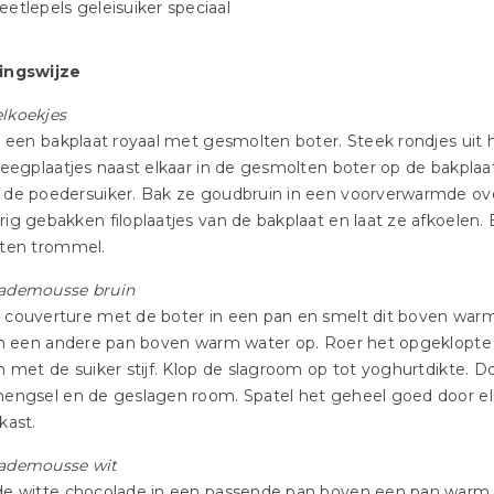
 eetlepels geleisuiker speciaal
ingswijze
lkoekjes
k een bakplaat royaal met gesmolten boter. Steek rondjes ui
deegplaatjes naast elkaar in de gesmolten boter op de bakplaa
 de poedersuiker. Bak ze goud­bruin in een voorverwarmde ov
ig gebakken filoplaatjes van de bakplaat en laat ze afkoelen
oten trommel.
ademousse bruin
 couverture met de boter in een pan en smelt dit boven warm
in een andere pan boven warm water op. Roer het opgeklopte 
n met de suiker stijf. Klop de slagroom op tot yoghurtdikte. 
mengsel en de geslagen room. Spatel het geheel goed door e
kast.
ademousse wit
de witte chocolade in een passende pan boven een pan warm