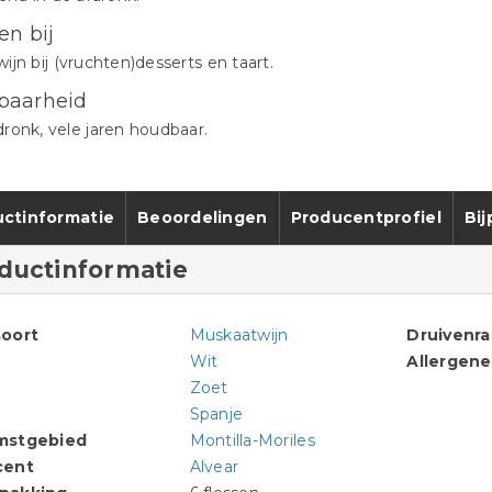
en bij
ijn bij (vruchten)desserts en taart.
baarheid
ronk, vele jaren houdbaar.
ctinformatie
Beoordelingen
Producentprofiel
Bi
ductinformatie
oort
Muskaatwijn
Druivenr
Wit
Allergen
Zoet
Spanje
mstgebied
Montilla-Moriles
cent
Alvear