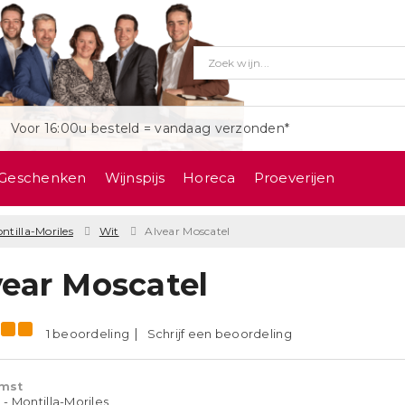
Voor 16:00u besteld = vandaag verzonden*
Geschenken
Wijnspijs
Horeca
Proeverijen
ntilla-Moriles
Wit
Alvear Moscatel
vear Moscatel
1 beoordeling
Schrijf een beoordeling
mst
 - Montilla-Moriles