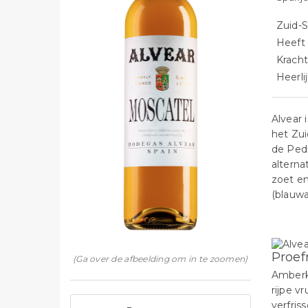
Zuid-
Heeft 
Kracht
Heerli
Alvear 
het Zui
de Pedr
alterna
zoet en
(blauwa
Proef
(Ga over de afbeelding om in te zoomen)
Amberk
rijpe v
verfris