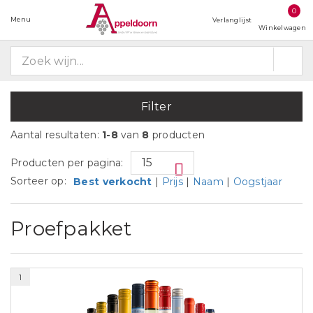
0
Menu
Verlanglijst
Winkelwagen
Filter
Aantal resultaten:
1-8
van
8
producten
Producten per pagina:
Sorteer op:
Best verkocht
|
Prijs
|
Naam
|
Oogstjaar
Proefpakket
1