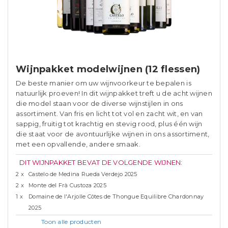
Wijnpakket modelwijnen (12 flessen)
De beste manier om uw wijnvoorkeur te bepalen is
natuurlijk proeven! In dit wijnpakket treft u de acht wijnen
die model staan voor de diverse wijnstijlen in ons
assortiment. Van fris en licht tot vol en zacht wit, en van
sappig, fruitig tot krachtig en stevig rood, plus één wijn
die staat voor de avontuurlijke wijnen in ons assortiment,
met een opvallende, andere smaak.
DIT WIJNPAKKET BEVAT DE VOLGENDE WIJNEN:
2 x
Castelo de Medina Rueda Verdejo 2025
2 x
Monte del Frà Custoza 2025
1 x
Domaine de l'Arjolle Côtes de Thongue Equilibre Chardonnay
2025
Toon alle
producten