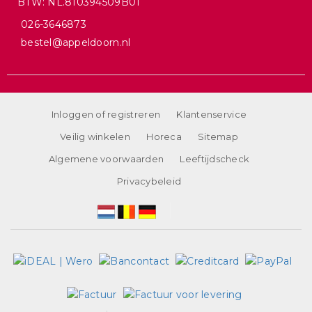
BTW: NL.810394509B01
026-3646873
bestel@appeldoorn.nl
Inloggen of registreren
Klantenservice
Veilig winkelen
Horeca
Sitemap
Algemene voorwaarden
Leeftijdscheck
Privacybeleid