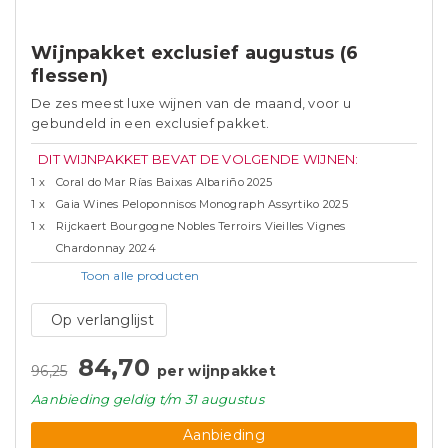
Wijnpakket exclusief augustus (6
flessen)
De zes meest luxe wijnen van de maand, voor u
gebundeld in een exclusief pakket.
DIT WIJNPAKKET BEVAT DE VOLGENDE WIJNEN:
1 x
Coral do Mar Rías Baixas Albariño 2025
1 x
Gaia Wines Peloponnisos Monograph Assyrtiko 2025
1 x
Rijckaert Bourgogne Nobles Terroirs Vieilles Vignes
Chardonnay 2024
Toon alle
producten
Op verlanglijst
84,70
96,25
per wijnpakket
Aanbieding
geldig
t/m 31 augustus
Aanbieding