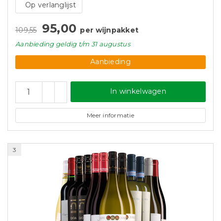
Op verlanglijst
95,00
109,55
per wijnpakket
Aanbieding
geldig
t/m 31 augustus
Aanbieding
In winkelwagen
Meer informatie
3