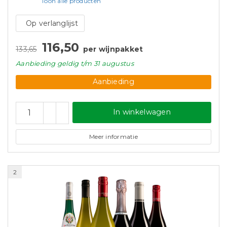
Toon alle
producten
Op verlanglijst
116,50
133,65
per wijnpakket
Aanbieding
geldig
t/m 31 augustus
Aanbieding
In winkelwagen
Meer informatie
2