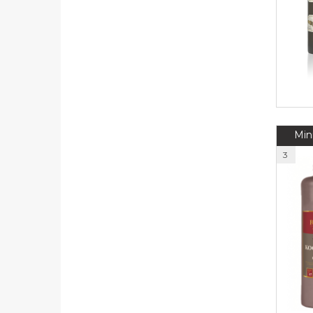
Min
3