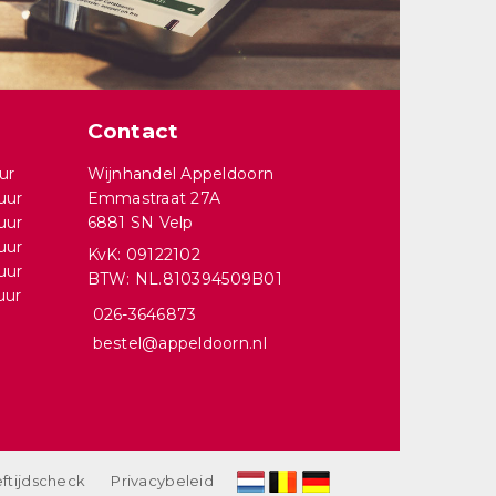
Contact
ur
Wijnhandel Appeldoorn
uur
Emmastraat 27A
uur
6881 SN Velp
uur
KvK: 09122102
uur
BTW: NL.810394509B01
uur
026-3646873
bestel@appeldoorn.nl
ftijdscheck
Privacybeleid