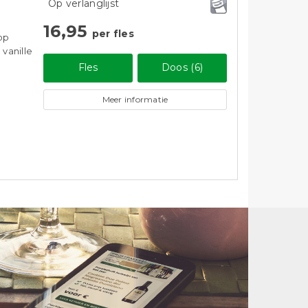
Op verlanglijst
16,95
per fles
 op
vanille
Fles
Doos (6)
Meer informatie