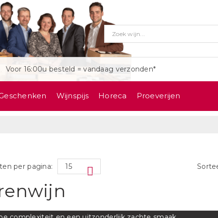
Voor 16:00u besteld = vandaag verzonden*
Geschenken
Wijnspijs
Horeca
Proeverijen
ten per pagina:
Sorte
renwijn
pe complexiteit en een uitzonderlijk zachte smaak