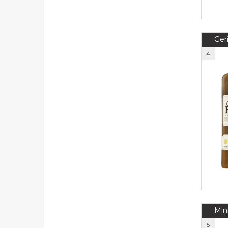
Ger
4
Min
5