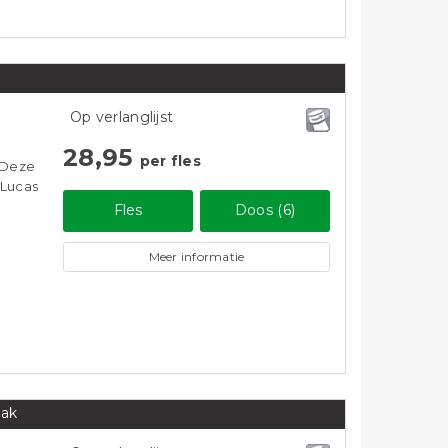
Op verlanglijst
28,95
per fles
 Deze
 Lucas
Fles
Doos (6)
Meer informatie
aak