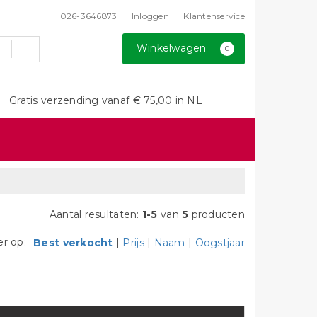
026-3646873
Inloggen
Klantenservice
Winkelwagen
0
Gratis verzending vanaf € 75,00 in NL
Aantal resultaten:
1-5
van
5
producten
er op:
Best verkocht
|
Prijs
|
Naam
|
Oogstjaar