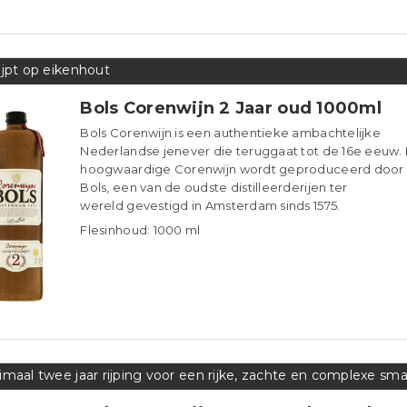
ijpt op eikenhout
Bols Corenwijn 2 Jaar oud 1000ml
Bols Corenwijn is een authentieke ambachtelijke
Nederlandse jenever die teruggaat tot de 16e eeuw.
hoogwaardige Corenwijn wordt geproduceerd door
Bols, een van de oudste distilleerderijen ter
wereld gevestigd in Amsterdam sinds 1575.
Flesinhoud: 1000 ml
imaal twee jaar rijping voor een rijke, zachte en complexe sm