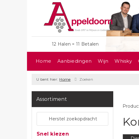
12 Halen = 11 Betalen
Home
Aanbiedingen
Wijn
Whisky
U bent hier:
Home
Zoeken
Assortiment
Produc
Ko
Herstel zoekopdracht
Snel kiezen
Die