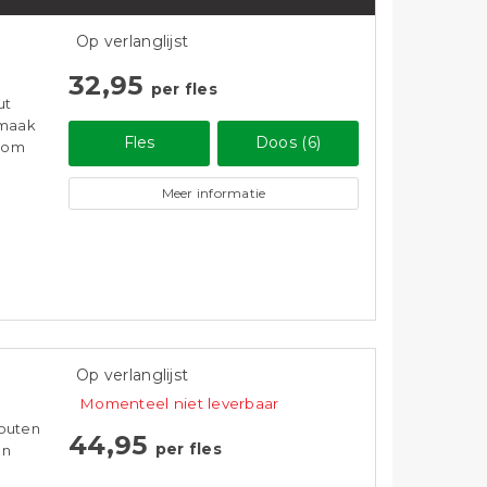
Op verlanglijst
32,95
per fles
ut
smaak
Fles
Doos (6)
t om
Meer informatie
Op verlanglijst
Momenteel niet leverbaar
e
houten
44,95
per fles
en