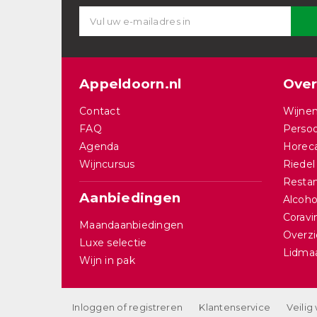
Appeldoorn.nl
Over
Contact
Wijnen
FAQ
Persoo
Agenda
Horec
Wijncursus
Riedel
Restan
Aanbiedingen
Alcohol
Corav
Maandaanbiedingen
Overzi
Luxe selectie
Lidma
Wijn in pak
Inloggen of registreren
Klantenservice
Veilig