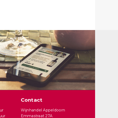
Contact
ur
Wijnhandel Appeldoorn
uur
Emmastraat 27A