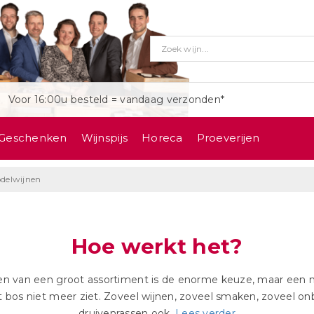
Voor 16:00u besteld = vandaag verzonden*
Geschenken
Wijnspijs
Horeca
Proeverijen
delwijnen
Hoe werkt het?
n van een groot assortiment is de enorme keuze, maar een n
 bos niet meer ziet. Zoveel wijnen, zoveel smaken, zoveel 
druivenrassen ook.
Lees verder