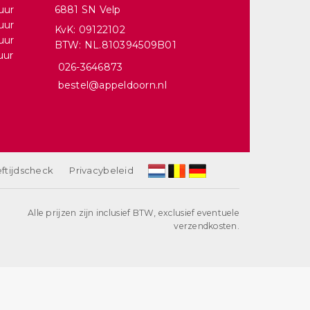
uur
6881 SN Velp
uur
KvK: 09122102
uur
BTW: NL.810394509B01
uur
026-3646873
bestel@appeldoorn.nl
ftijdscheck
Privacybeleid
Alle prijzen zijn inclusief BTW, exclusief eventuele
verzendkosten.