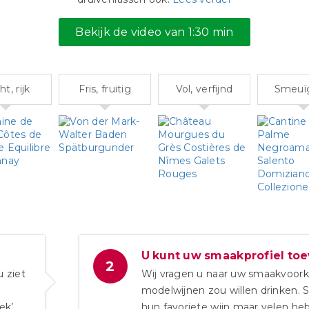
Bekijk de video van 1:30 min
t, rijk
Fris, fruitig
Vol, verfijnd
Smeuïg,
U kunt uw smaakprofiel to
2
u ziet
Wij vragen u naar uw smaakvoork
modelwijnen zou willen drinken. 
ek’.
hun favoriete wijn maar velen he