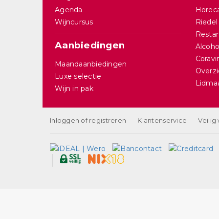
Agenda
Horec
Wijncursus
Riedel
Restan
Aanbiedingen
Alcohol
Corav
Maandaanbiedingen
Overzi
Luxe selectie
Lidma
Wijn in pak
Inloggen of registreren
Klantenservice
Veilig