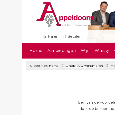
12 Halen = 11 Betalen
Home
Aanbiedingen
Wijn
Whisky
U bent hier:
Home
Ontdek uw wijnsmaken
Mo
Een van de voordele
door de bomen het