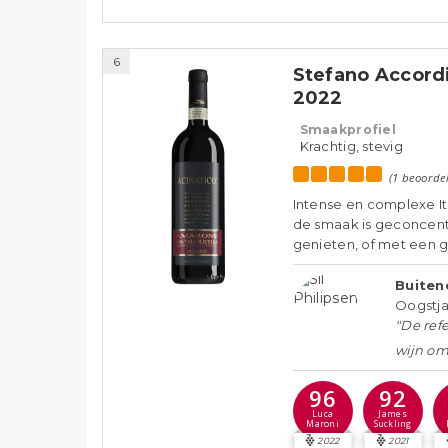
6
Stefano Accordi
2022
Smaakprofiel
Krachtig, stevig
(1 beoorde
Intense en complexe It
de smaak is geconcentr
genieten, of met een g
Buiten
Oogstja
"De refe
wijn om
96
92
Luca
James
Maroni
Suckling
2022
2021