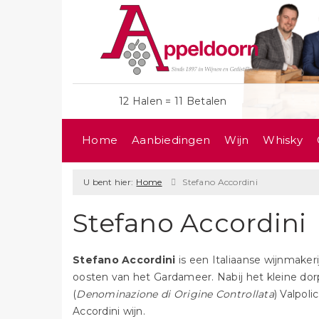
12 Halen = 11 Betalen
Home
Aanbiedingen
Wijn
Whisky
U bent hier:
Home
Stefano Accordini
Stefano Accordini
Stefano Accordini
is een Italiaanse wijnmakeri
oosten van het Gardameer. Nabij het kleine dorp
(
Denominazione di Origine Controllata
) Valpol
Accordini wijn.