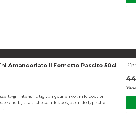
ni Amandorlato Il Fornetto Passito 50cl
Op 
44
Vana
sertwijn. Intens fruitig van geur en vol, mild zoet en
tstekend bij taart, chocoladekoekjes en de typische
a.