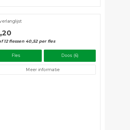
verlanglijst
,20
f 12 flessen 40,52 per fles
Fles
Doos (6)
Meer informatie