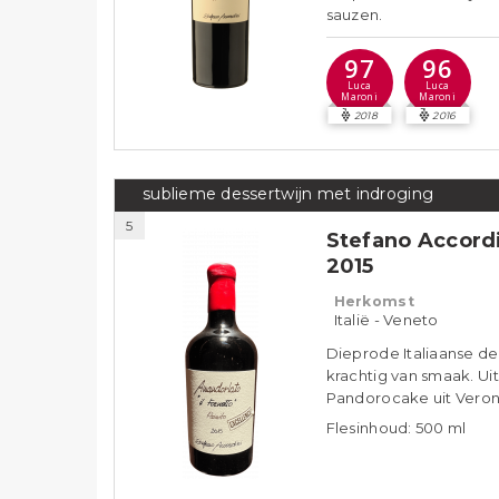
sauzen.
97
96
Luca
Luca
Maroni
Maroni
2018
2016
sublieme dessertwijn met indroging
5
Stefano Accordi
2015
Herkomst
Italië - Veneto
Dieprode Italiaanse des
krachtig van smaak. Ui
Pandorocake uit Veron
Flesinhoud: 500 ml