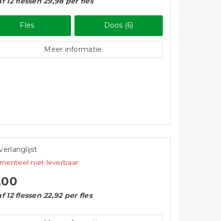
f 12 flessen 29,98 per fles
Fles
Doos (6)
Meer informatie
verlanglijst
enteel niet leverbaar
,00
f 12 flessen 22,92 per fles