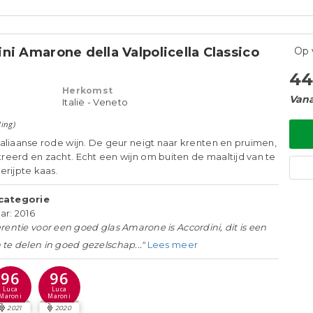
ni Amarone della Valpolicella Classico
Op 
44
Herkomst
Vana
Italië - Veneto
ling)
aliaanse rode wijn. De geur neigt naar krenten en pruimen,
eerd en zacht. Echt een wijn om buiten de maaltijd van te
erijpte kaas.
categorie
ar: 2016
rentie voor een goed glas Amarone is Accordini, dit is een
 te delen in goed gezelschap..."
Lees meer
96
96
Luca
Luca
Maroni
Maroni
2021
2020