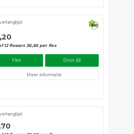
verlanglijst
,20
f 12 flessen 36,85 per fles
Fles
Doos (6)
Meer informatie
verlanglijst
,70