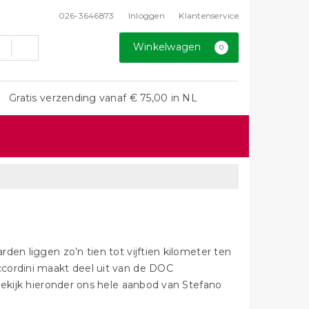
026-3646873
Inloggen
Klantenservice
Winkelwagen
0
Gratis verzending vanaf € 75,00 in NL
rden liggen zo’n tien tot vijftien kilometer ten
Accordini maakt deel uit van de DOC
. Bekijk hieronder ons hele aanbod van Stefano