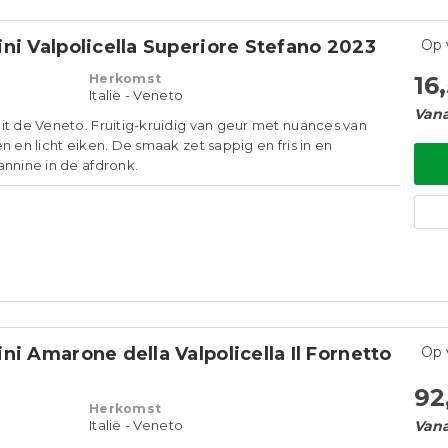
ni Valpolicella Superiore Stefano 2023
Op 
Herkomst
16
Italië - Veneto
Vana
it de Veneto. Fruitig-kruidig van geur met nuances van
n en licht eiken. De smaak zet sappig en fris in en
annine in de afdronk.
ni Amarone della Valpolicella Il Fornetto
Op 
92
Herkomst
Italië - Veneto
Vana