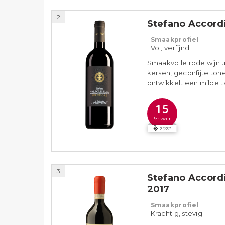
2
Stefano Accordi
Smaakprofiel
Vol, verfijnd
Smaakvolle rode wijn u
kersen, geconfijte tone
ontwikkelt een milde t
15
Perswijn
2022
3
Stefano Accordi
2017
Smaakprofiel
Krachtig, stevig