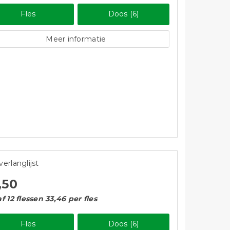
Fles
Doos (6)
Meer informatie
verlanglijst
,50
f 12 flessen 33,46 per fles
Fles
Doos (6)