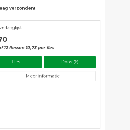
ndaag verzonden!
verlanglijst
,70
f 12 flessen 10,73 per fles
Fles
Doos (6)
Meer informatie