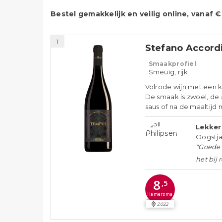
Bestel gemakkelijk en veilig online, vanaf 
1
Stefano Accord
Smaakprofiel
Smeuïg, rijk
Volrode wijn met een kr
De smaak is zwoel, de a
saus of na de maaltijd m
Lekker 
Oogstja
"Goede 
het bij 
8
,5
Hamersma
2022