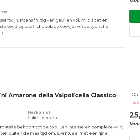
Vana
ling)
sertwijn. Intens fruitig van geur en vol, mild zoet en
tstekend bij taart, chocoladekoekjes en de typische
a.
ni Amarone della Valpolicella Classico
Op 
Mom
Herkomst
25
Italië - Veneto
Vana
rd-Italië behoort tot de top. Een intense en complexe wijn,
ten buiten de maaltijd om. Eventueel met een fijne,