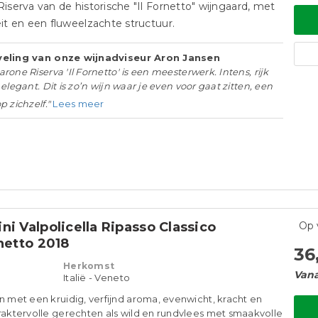
serva van de historische "Il Fornetto" wijngaard, met
t en een fluweelzachte structuur.​
eling van onze wijnadviseur Aron Jansen
one Riserva 'Il Fornetto' is een meesterwerk. Intens, rijk
elegant. Dit is zo’n wijn waar je even voor gaat zitten, een
 zichzelf."
Lees meer
ni Valpolicella Ripasso Classico
Op 
rnetto 2018
36
Herkomst
Vana
Italië - Veneto
n met een kruidig, verfijnd aroma, evenwicht, kracht en
araktervolle gerechten als wild en rundvlees met smaakvolle