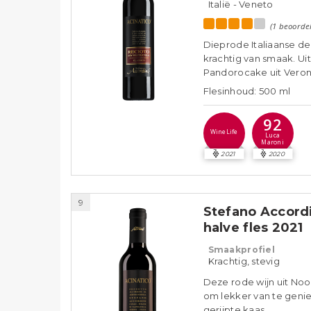
Italië - Veneto
(1 beoorde
Dieprode Italiaanse des
krachtig van smaak. Ui
Pandorocake uit Veron
Flesinhoud: 500 ml
92
WineLife
Luca
Maroni
2021
2020
9
Stefano Accordi
halve fles 2021
Smaakprofiel
Krachtig, stevig
Deze rode wijn uit Noo
om lekker van te genie
gerijpte kaas.