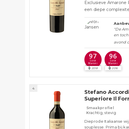
Exclusieve Amarone Ri
een diepe complexitei
Aanbev
"De Amar
en toch 
avond op
97
96
Luca
Luca
Maroni
Maroni
2018
2016
4
Stefano Accordi
Superiore Il Fo
Smaakprofiel
Krachtig, stevig
Dieprode Italiaanse wij
souplesse. Prima bij k