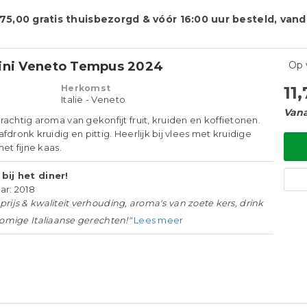
€75,00 gratis thuisbezorgd & vóór 16:00 uur besteld, va
ini Veneto Tempus 2024
Op 
Herkomst
11
Italië - Veneto
Vana
achtig aroma van gekonfijt fruit, kruiden en koffietonen.
fdronk kruidig en pittig. Heerlijk bij vlees met kruidige
et fijne kaas.
bij het diner!
ar: 2018
prijs & kwaliteit verhouding, aroma's van zoete kers, drink
romige Italiaanse gerechten!"
Lees meer