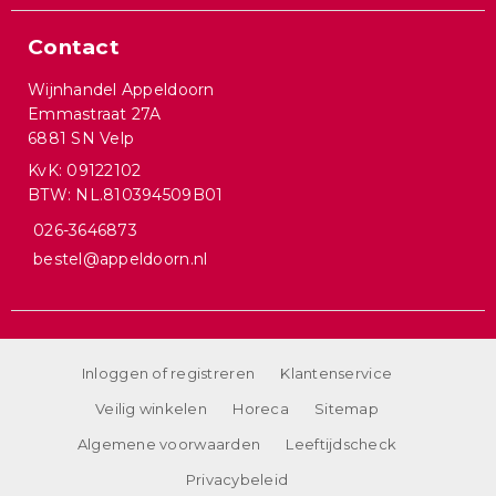
Contact
Wijnhandel Appeldoorn
Emmastraat 27A
6881 SN Velp
KvK: 09122102
BTW: NL.810394509B01
026-3646873
bestel@appeldoorn.nl
Inloggen of registreren
Klantenservice
Veilig winkelen
Horeca
Sitemap
Algemene voorwaarden
Leeftijdscheck
Privacybeleid