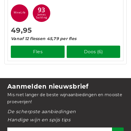
93
WineLife
James
Suckling
49,95
Vanaf 12 flessen 45,79 per fles
Fles
Doos (6)
Aanmelden nieuwsbrief
Mis niet langer de beste wijnaanbiedingen en mooiste
proeverijen!
De scherpste aanbiedingen
Handige wijn en spijs tips