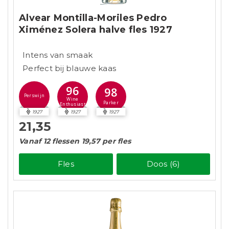
Alvear Montilla-Moriles Pedro
Ximénez Solera halve fles 1927
Intens van smaak
Perfect bij blauwe kaas
96
98
Perswijn
Wine
Parker
Enthusiast
1927
1927
1927
21,35
Vanaf 12 flessen 19,57 per fles
Fles
Doos (6)