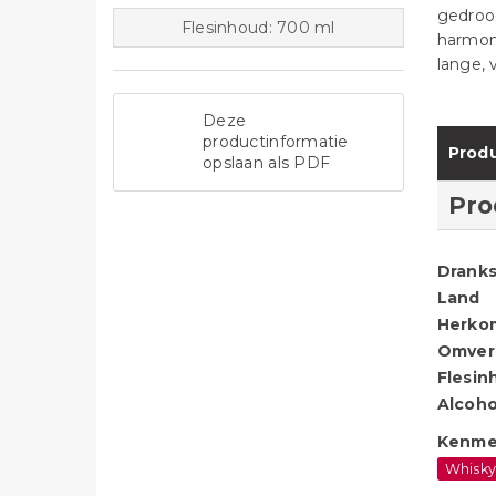
gedroog
Flesinhoud: 700 ml
harmon
lange,
Deze
productinformatie
Produ
opslaan als PDF
Pro
Dranks
Land
Herko
Omver
Flesin
Alcoho
Kenme
Whisk