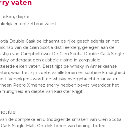
rry vaten
, eiken, diepte
kelijk en ontzettend zacht
otia Double Cask belichaamt de rijke geschiedenis en het
chap van de Glen Scotia distilleerderij, gelegen aan de
ustlijn van Campbeltown. De Glen Scotia Double Cask Single
isky ondergaat een dubbele rijping in zorgvuldig
teerde eiken vaten. Eerst rijpt de whisky in Amerikaanse
aten, waar het zijn zoete vanilletonen en subtiele kruidigheid
elt. Vervolgens wordt de whisky overgebracht naar vaten
orheen Pedro Ximenez sherry hebben bevat, waardoor het
ke fruitigheid en diepte van karakter krijgt.
notitie
 van de complexe en uitnodigende smaken van Glen Scotia
Cask Single Malt. Ontdek tonen van honing, toffee,