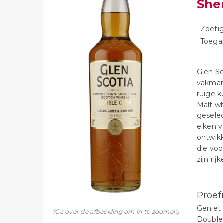
She
Zoetig
Toegan
Glen Sc
vakmans
ruige k
Malt wh
geselec
eiken v
ontwikk
die vo
zijn rij
Proef
Geniet
(Ga over de afbeelding om in te zoomen)
Double 