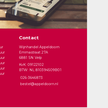
Contact
ur
Wijnhandel Appeldoorn
uur
Emmastraat 27A
uur
6881 SN Velp
uur
KvK: 09122102
uur
BTW: NL.810394509B01
uur
026-3646873
bestel@appeldoorn.nl