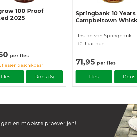
grow 100 Proof
Springbank 10 Years
ted 2025
Campbeltown Whis
Instap van Springbank
10 Jaar oud
,50
per fles
71,95
per fles
6
flessen
beschikbaar
Fles
Doos (6)
Fles
Doos 
ngen en mooiste proeverijen!