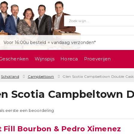
Voor 16:00u besteld = vandaag verzonden*
Geschenken
Wijnspijs
Horeca
Proeverijen
Schotland
Campbeltown
Glen Scotia Campbeltown Double Cask
en Scotia Campbeltown D
 als eerste een beoordeling
st Fill Bourbon & Pedro Ximenez