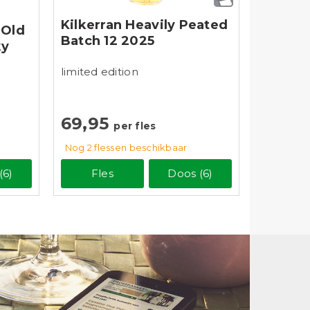
Kilkerran Heavily Peated
 Old
Batch 12 2025
ky
limited edition
69,95
per fles
Nog 2
flessen
beschikbaar
(6)
Fles
Doos (6)