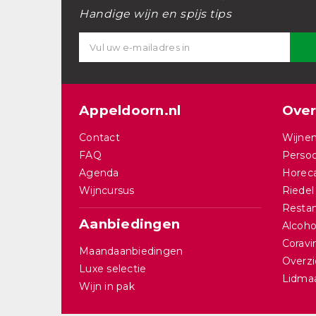
Handige wijn en spijs tips
Appeldoorn.nl
Over
Contact
Wijnen
FAQ
Persoo
Agenda
Horec
Wijncursus
Riedel
Restan
Aanbiedingen
Alcohol
Corav
Maandaanbiedingen
Overzi
Luxe selectie
Lidma
Wijn in pak