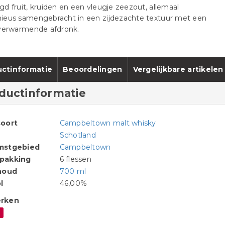
d fruit, kruiden en een vleugje zeezout, allemaal
ieus samengebracht in een zijdezachte textuur met een
 verwarmende afdronk.
ctinformatie
Beoordelingen
Vergelijkbare artikelen
ductinformatie
oort
Campbeltown malt whisky
Schotland
mstgebied
Campbeltown
pakking
6 flessen
houd
700 ml
l
46,00%
rken
y